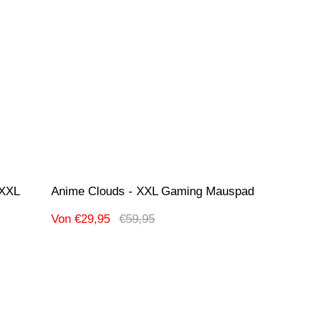
 XXL
Anime Clouds - XXL Gaming Mauspad
Verkaufspreis
Regulärer
Von €29,95
€59,95
Preis
Produktbezeichnung:
-42% Ausverkauf