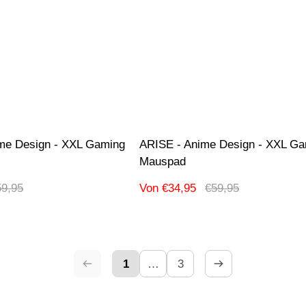
me Design - XXL Gaming
ARISE - Anime Design - XXL G
Mauspad
gulärer
Verkaufspreis
Regulärer
59,95
Von €34,95
€59,95
eis
Preis
1
…
3