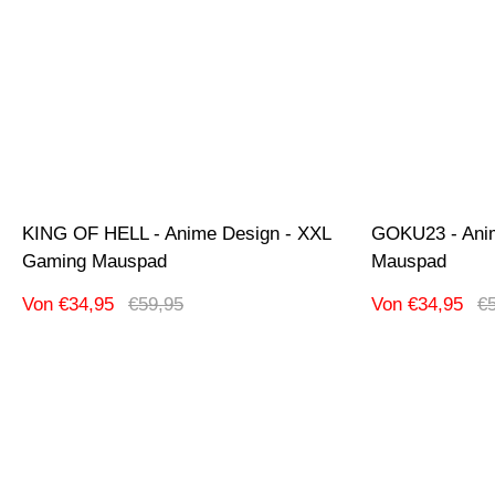
KING OF HELL - Anime Design - XXL
GOKU23 - Ani
Gaming Mauspad
Mauspad
Verkaufspreis
Regulärer
Verkaufspreis
Re
Von €34,95
€59,95
Von €34,95
€
Preis
Pr