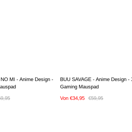
 MI - Anime Design -
BUU SAVAGE - Anime Design -
auspad
Gaming Mauspad
gulärer
Verkaufspreis
Regulärer
59,95
Von €34,95
€59,95
eis
Preis
hnung:
Produktbezeichnung:
uf
-42% Ausverkauf