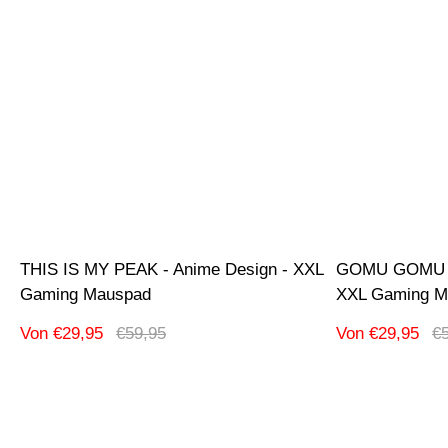
THIS IS MY PEAK - Anime Design - XXL
GOMU GOMU NO
Gaming Mauspad
XXL Gaming M
Verkaufspreis
Regulärer
Verkaufspreis
Re
Von €29,95
€59,95
Von €29,95
€
Preis
Pr
Produktbezeichnung:
Produktbezeic
-42% Ausverkauf
-42% Ausverka