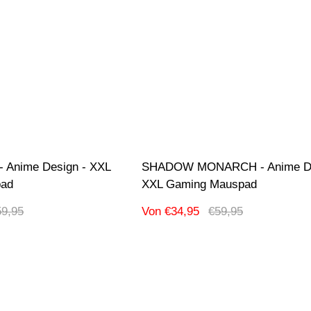
Anime Design - XXL
SHADOW MONARCH - Anime De
pad
XXL Gaming Mauspad
gulärer
Verkaufspreis
Regulärer
59,95
Von €34,95
€59,95
eis
Preis
hnung:
Produktbezeichnung:
uf
-42% Ausverkauf