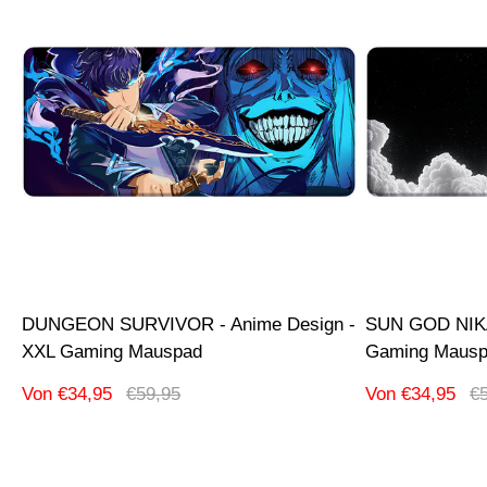
DUNGEON SURVIVOR - Anime Design -
SUN GOD NIKA
XXL Gaming Mauspad
Gaming Maus
Verkaufspreis
Regulärer
Verkaufspreis
Re
Von €34,95
€59,95
Von €34,95
€
Preis
Pr
Produktbezeichnung:
Produktbezeic
-51% Ausverkauf
-51% Ausverka