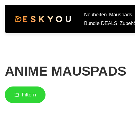
Neuheiten
Mauspads
Laden-
Bundle DEALS
Zubeh
Logo"
ANIME MAUSPADS
Filtern
Produktbezeichnung:
Produktbezeic
-42% Ausverkauf
-42% Ausverka