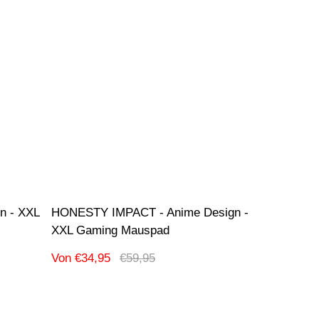
n - XXL
HONESTY IMPACT - Anime Design -
XXL Gaming Mauspad
Verkaufspreis
Regulärer
Von €34,95
€59,95
Preis
Produktbezeichnung:
-51% Ausverkauf