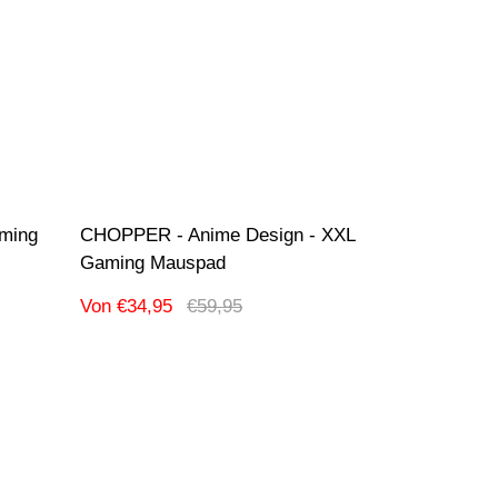
aming
CHOPPER - Anime Design - XXL
Gaming Mauspad
Verkaufspreis
Regulärer
Von €34,95
€59,95
Preis