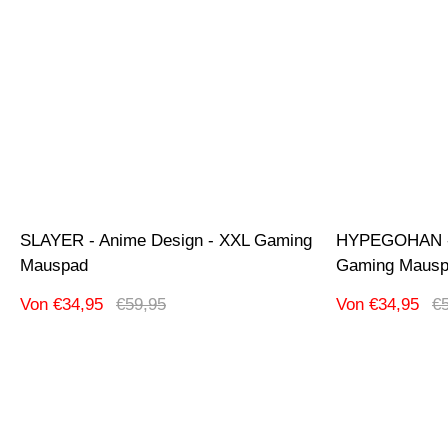
SLAYER - Anime Design - XXL Gaming
HYPEGOHAN - 
Mauspad
Gaming Maus
Verkaufspreis
Regulärer
Verkaufspreis
Re
Von €34,95
€59,95
Von €34,95
€
Preis
Pr
Produktbezeichnung:
Produktbezeic
-42% Ausverkauf
-42% Ausverka