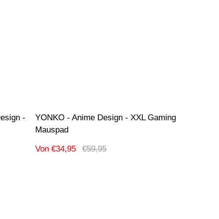
sign -
YONKO - Anime Design - XXL Gaming
Mauspad
Verkaufspreis
Regulärer
Von €34,95
€59,95
Preis
Produktbezeichnung:
-42% Ausverkauf