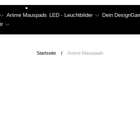
Anime Mauspads
LED - Leuchtbilder
Dein Design
Gam
ör
/
Startseite
Anime Mauspads
hnung:
Produktbezeichnung:
uf
-42% Ausverkauf