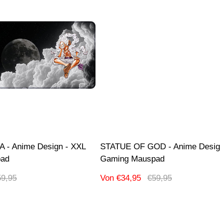
 - Anime Design - XXL
STATUE OF GOD - Anime Desig
pad
Gaming Mauspad
gulärer
Verkaufspreis
Regulärer
59,95
Von €34,95
€59,95
eis
Preis
hnung:
Produktbezeichnung:
uf
-42% Ausverkauf