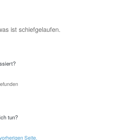
as ist schiefgelaufen.
ssiert?
gefunden
ich tun?
vorherigen Seite.