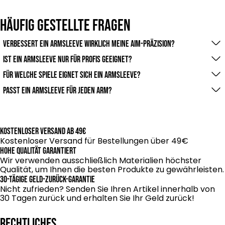
Häufig gestellte Fragen
Verbessert ein Armsleeve wirklich meine Aim-Präzision?
Ja – durch die glatte Stoffoberfläche gleitet der
Ist ein Armsleeve nur für Profis geeignet?
Unterarm gleichmäßiger über das Mauspad oder den
Nein – auch Casual Gamer profitieren. Egal ob man
Für welche Spiele eignet sich ein Armsleeve?
Tisch. Viele Gamer berichten von stabileren Flickshots
täglich viele Stunden spielt oder nur ab und zu: Der
Besonders beliebt ist er bei
FPS-Games
(z. B. Valorant,
Passt ein Armsleeve für jeden Arm?
und konsistenteren Bewegungen.
Armsleeve macht das Setup komfortabler und schont
CS2, Call of Duty, Apex Legends) und
MOBA-Games
(z.
Unsere Gaming-Armsleeves sind in
verschiedenen
Arm sowie Mauspad.
B. League of Legends, Dota 2), also überall dort, wo
Größen
erhältlich, damit du den optimalen Sitz für
präzise Mausbewegungen entscheidend sind.
deinen Arm findest. Dank des
elastischen Stretch-
Kostenloser Versand ab 49€
Materials
sitzen sie bequem und verrutschen nicht. In
Kostenloser Versand für Bestellungen über 49€
Hohe Qualität garantiert
unserer
Größentabelle
kannst du einfach nachmessen
Wir verwenden ausschließlich Materialien höchster
und die passende Größe auswählen – so ist
Qualität, um Ihnen die besten Produkte zu gewährleisten.
sichergestellt, dass dein Armsleeve weder zu eng noch
30-tägige Geld-zurück-Garantie
zu locker sitzt.
Nicht zufrieden? Senden Sie Ihren Artikel innerhalb von
30 Tagen zurück und erhalten Sie Ihr Geld zurück!
RECHTLICHES