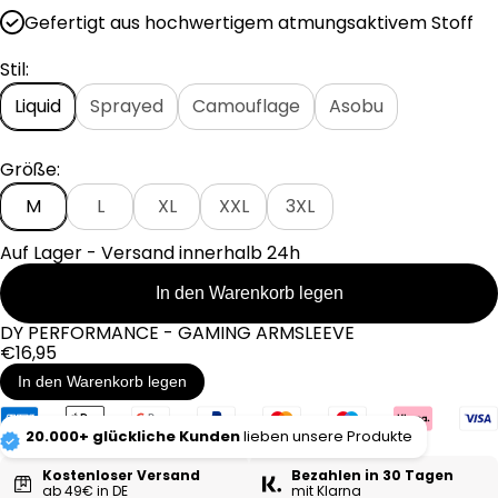
e
Gefertigt aus hochwertigem atmungsaktivem Stoff
r
P
Stil:
r
e
Liquid
Sprayed
Camouflage
Asobu
i
s
Größe:
M
L
XL
XXL
3XL
Auf Lager - Versand innerhalb 24h
In den Warenkorb legen
DY PERFORMANCE - GAMING ARMSLEEVE
Regulärer
€16,95
Preis
In den Warenkorb legen
20.000+ glückliche Kunden
lieben unsere Produkte
Kostenloser Versand
Bezahlen in 30 Tagen
ab 49€ in DE
mit Klarna