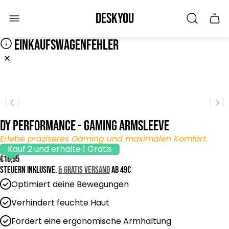
Laden-
Deskyou
Schu
Logo"
des
Wage
EINKAUFSWAGENFEHLER
DY PERFORMANCE - GAMING ARMSLEEVE
Erlebe präziseres Gaming und maximalen Komfort.
Kauf 2 und erhalte 1 Gratis
R
€16,95
e
Steuern inklusive.
& GRATIS Versand
ab 49€
g
Optimiert deine Bewegungen
u
l
Verhindert feuchte Haut
ä
Fördert eine ergonomische Armhaltung
r