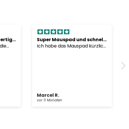
Stylische Brille, hochwertiges Mauspad
Super Mauspad und schnelle Lieferung!
 die
Ich habe das Mauspad kürzlich
in aber
bestellt und es ist einfach
 die
fantastisch! Die Qualität ist
Augen
top und die Lieferung war
auspad
super schnell. Ich kann es
erpackt
jedem Gamer nur empfehlen!
Marcel R.
vor 11 Monaten