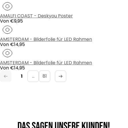
Preis
AMALFI COAST - Deskyou Poster
Regulärer
Von €9,95
Preis
AMSTERDAM - Bilderfolie für LED Rahmen
Regulärer
Von €14,95
Preis
AMSTERDAM - Bilderfolie für LED Rahmen
Regulärer
Von €14,95
Preis
1
…
81
Das sagen unsere Kunden!