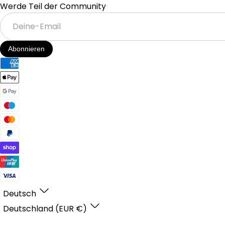
Werde Teil der Community
Deine-
Email
Abonnieren
Deutsch
Deutschland (EUR €)