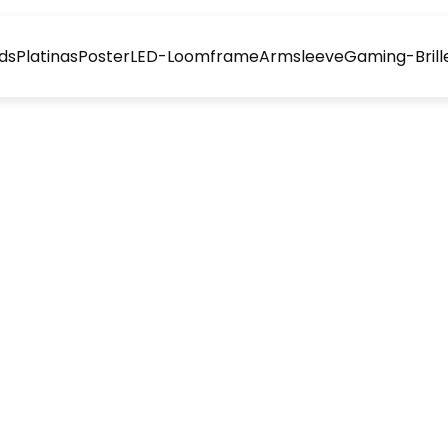
ds
Platinas
Poster
LED-Loomframe
Armsleeve
Gaming-Brill