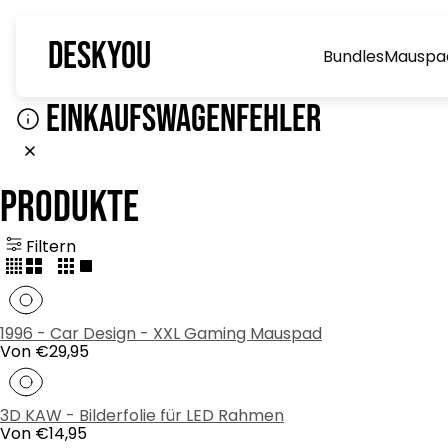
Laden-
Deskyou
Bundles
Mauspa
Logo"
EINKAUFSWAGENFEHLER
Produkte
Filtern
Ändern
Ändern
Ändern
Ändern
Sie
Sie
Sie
Sie
die
die
die
die
Rasteransicht
Rasteransicht
Rasteransicht
Rasteransicht
1996 - Car Design - XXL Gaming Mauspad
auf
auf
auf
auf
Regulärer
Von €29,95
4
2
3
1
Preis
Produkte
Produkte
Produkte
Produkt
pro
pro
pro
pro
Zeile
Zeile
Zeile
Zeile
3D KAW - Bilderfolie für LED Rahmen
Regulärer
Von €14,95