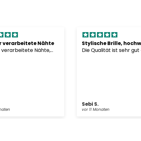
 verarbeitete Nähte
 verarbeitete Nähte,
Die Qualität ist sehr gut
usfransen bisher. Farben
Brille ist zwar etwas kle
äftig und exakt wie auf
stylisch und seit dem ich
dern im Shop.
Brille trage tun meine 
äche hat für eine
nicht mehr weh das m
at gute
war echt hochwertig v
genschaften. Bisher
und hatte tolle Details
mmen zufrieden.
y
Sebi S.
onaten
vor 11 Monaten