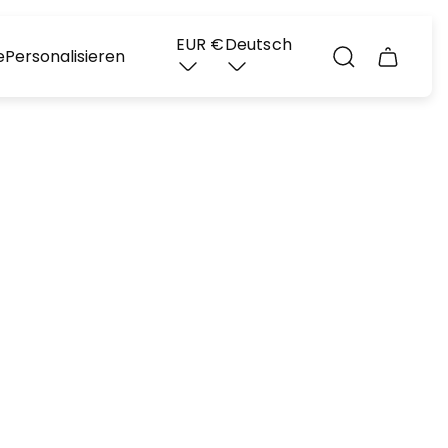
EUR €
Deutsch
e
Personalisieren
Schubla
des
Wagens.