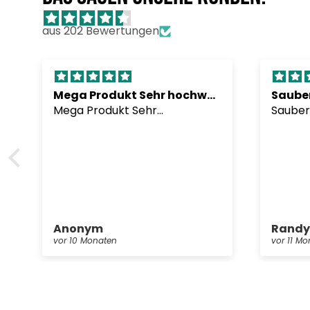
aus 202 Bewertungen
Mega Produkt Sehr hochwertig undLieferung war
Sauber
Mega Produkt Sehr
Sauber
hochwertig undLieferung war
kein a
sehr schnell
sind kr
den Bil
Oberfl
Deskm
Gleitei
vollko
Anonym
Rand
vor 10 Monaten
vor 11 M