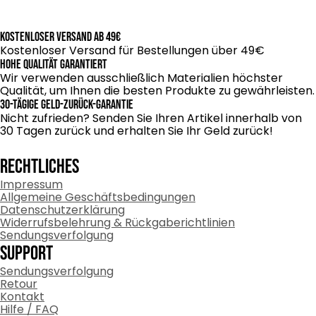
LED-Beleuchtung strahlend.
täglichen Gebrauch bestens geeignet. Durch die
gehst du kein Risiko ein. Sollte doch einmal etwas nicht
integrierte LED-Technik bleiben die Farben intensiv und
passen, finden wir gemeinsam immer eine schnelle und
Kostenloser Versand ab 49€
die Beleuchtung zuverlässig.
faire Lösung.
Kostenloser Versand für Bestellungen über 49€
Hohe Qualität garantiert
Wir verwenden ausschließlich Materialien höchster
Qualität, um Ihnen die besten Produkte zu gewährleisten.
30-tägige Geld-zurück-Garantie
Nicht zufrieden? Senden Sie Ihren Artikel innerhalb von
30 Tagen zurück und erhalten Sie Ihr Geld zurück!
RECHTLICHES
Impressum
Allgemeine Geschäftsbedingungen
Datenschutzerklärung
Widerrufsbelehrung & Rückgaberichtlinien
Sendungsverfolgung
Support
Sendungsverfolgung
Retour
Kontakt
Hilfe / FAQ