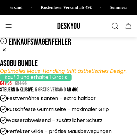
naler Versand
Kostenloser Versand ab 49€
Sommeraktion
Laden-
Deskyou
Schu
Logo"
des
Wage
EINKAUFSWAGENFEHLER
Asobu Bundle
Optimales Maus-Handling trifft ästhetisches Design.
Kauf 2 und erhalte 1 Gratis
V
R
€41,95
€51,95
e
e
Steuern inklusive.
& GRATIS Versand
ab 49€
r
g
Festvernähte Kanten – extra haltbar
k
u
a
l
Rutschfeste Gummiseite – maximaler Grip
u
ä
Wasserabweisend – zusätzlicher Schutz
f
r
s
e
Perfekter Glide – präzise Mausbewegungen
p
r