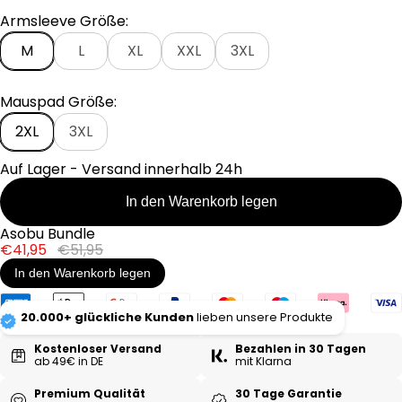
r
P
Armsleeve Größe:
e
r
i
e
M
L
XL
XXL
3XL
s
i
s
Mauspad Größe:
2XL
3XL
Auf Lager - Versand innerhalb 24h
In den Warenkorb legen
Asobu Bundle
Verkaufspreis
Regulärer
€41,95
€51,95
Preis
In den Warenkorb legen
20.000+ glückliche Kunden
lieben unsere Produkte
Kostenloser Versand
Bezahlen in 30 Tagen
ab 49€ in DE
mit Klarna
Premium Qualität
30 Tage Garantie