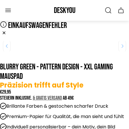
Laden-
Deskyou
Schu
Logo"
des
Wage
EINKAUFSWAGENFEHLER
BLURRY GREEN - Pattern Design - XXL Gaming
Mauspad
Präzision trifft auf Style
R
€29,95
e
Steuern inklusive.
& GRATIS Versand
ab 49€
g
Brillante Farben & gestochen scharfer Druck
u
l
Premium-Papier für Qualität, die man sieht und fühlt
ä
Individuell personalisierbar – dein Motiv, dein Bild
r