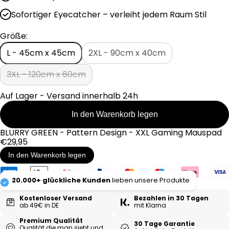
e
Sofortiger Eyecatcher – verleiht jedem Raum Stil
r
P
Größe:
r
e
L - 45cm x 45cm
2XL - 90cm x 40cm
i
s
3XL - 120cm x 60cm
Auf Lager - Versand innerhalb 24h
In den Warenkorb legen
BLURRY GREEN - Pattern Design - XXL Gaming Mauspad
Regulärer
€29,95
Preis
In den Warenkorb legen
20.000+ glückliche Kunden
lieben unsere Produkte
Kostenloser Versand
Bezahlen in 30 Tagen
ab 49€ in DE
mit Klarna
Premium Qualität
30 Tage Garantie
Qualität die man sieht und