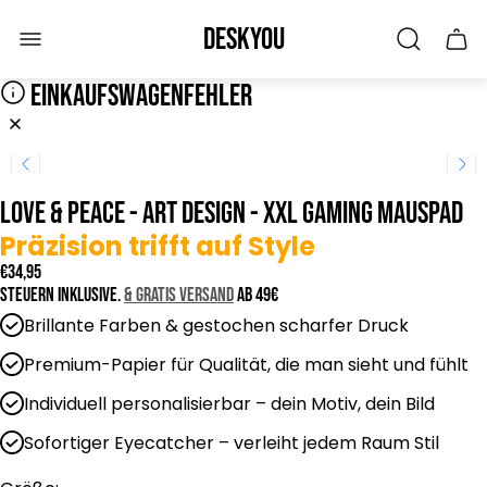
Laden-
Deskyou
Schu
Logo"
des
Wage
EINKAUFSWAGENFEHLER
LOVE & PEACE - Art Design - XXL Gaming Mauspad
Präzision trifft auf Style
R
€34,95
e
Steuern inklusive.
& GRATIS Versand
ab 49€
g
Brillante Farben & gestochen scharfer Druck
u
l
Premium-Papier für Qualität, die man sieht und fühlt
ä
Individuell personalisierbar – dein Motiv, dein Bild
r
e
Sofortiger Eyecatcher – verleiht jedem Raum Stil
r
P