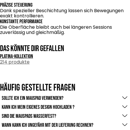
Präzise Steuerung
Dank spezieller Beschichtung lassen sich Bewegungen
exakt kontrollieren.
Konstante Performance
Die Oberfläche bleibt auch bei längeren Sessions
zuverlässig und gleichmäßig.
Das könnte dir gefallen
Platina-kollektion
214 produkte
Häufig gestellte Fragen
Sollte ich ein Mauspad verwenden?
Auch wenn es nicht zwingend notwendig ist, kann ein
Kann ich mein eigenes Design hochladen ?
Mauspad die Präzision und den Komfort deiner Maus
Ja, du kannst dein Mauspad ganz nach deinen
Sind die Mauspads wasserfest?
deutlich verbessern. Ob beim Gaming, im Büro oder
Vorstellungen gestalten!
Ja, die Oberfläche unserer Mauspads ist
Wann kann ich ungefähr mit der Lieferung rechnen?
Homeoffice – ein hochwertiges Mauspad schützt den
Lade dein individuelles Design einfach hoch, und wir