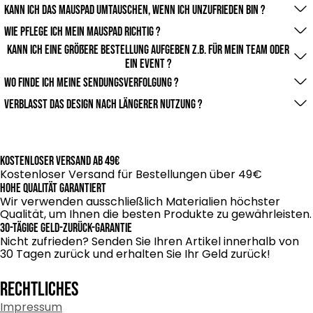
wasserabweisend. Kleine
Die Versandzeit hängt von deinem Standort ab. In der
Schreibtisch, sorgt für flüssige Mausbewegungen und
Kann ich das Mauspad umtauschen, wenn ich unzufrieden bin ?
kümmern uns um den
Verschüttungen können einfach abgewischt werden,
Regel liefern wir
verlängert die Lebensdauer deiner Maus.
Selbstverständlich! Du kannst ungenutzte Mauspads
Rest.
Wie Pflege ich mein Mauspad richtig ?
sodass dein Mauspad
innerhalb von 3-5 Werktagen. Bei personalisierten
innerhalb von 30 Tagen
Du kannst das Mauspad mit einem feuchten Tuch
Kann ich eine größere Bestellung aufgeben z.B. für mein Team oder
lange sauber bleibt.
Designs kann es etwas
zurückgeben oder umtauschen. Für personalisierte
ein Event ?
abwischen. Für stärkere
länger dauern.
Produkte gelten
Ja, wir bieten Rabatte für Großbestellungen und
Wo finde ich meine Sendungsverfolgung ?
Verschmutzungen empfehlen wir Handwäsche mit
besondere Bedingungen – kontaktiere uns hierfür
Firmenkunden an. Kontaktiere uns für ein individuelles
mildem Reinigungsmittel.
Du erhältst automatisch nach deiner Bestellung eine
Verblasst das Design nach längerer Nutzung ?
einfach.
Angebot.
Sendungsverfolgungsnummer von uns per E-Mail. Mit
Nein, wir verwenden hochwertige Drucktechnologien, die
dieser kannst du den
ein langlebiges
Status deiner Lieferung jederzeit verfolgen.
und farbintensives Design garantieren – auch nach
Kostenloser Versand ab 49€
intensivem Gebrauch.
Kostenloser Versand für Bestellungen über 49€
Hohe Qualität garantiert
Wir verwenden ausschließlich Materialien höchster
Qualität, um Ihnen die besten Produkte zu gewährleisten.
30-tägige Geld-zurück-Garantie
Nicht zufrieden? Senden Sie Ihren Artikel innerhalb von
30 Tagen zurück und erhalten Sie Ihr Geld zurück!
RECHTLICHES
Impressum