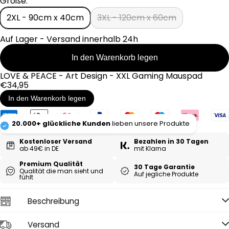
Größe:
r
e
2XL - 90cm x 40cm
3XL - 120cm x 60cm
i
s
Auf Lager - Versand innerhalb 24h
In den Warenkorb legen
LOVE & PEACE - Art Design - XXL Gaming Mauspad
Regulärer
€34,95
Preis
In den Warenkorb legen
20.000+ glückliche Kunden
lieben unsere Produkte
Kostenloser Versand
Bezahlen in 30 Tagen
ab 49€ in DE
mit Klarna
Premium Qualität
30 Tage Garantie
Qualität die man sieht und
Auf jegliche Produkte
fühlt
Beschreibung
Versand