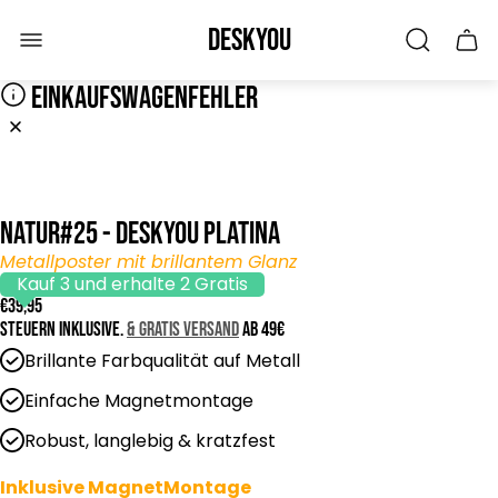
Laden-
Deskyou
Schu
Logo"
des
Wage
EINKAUFSWAGENFEHLER
NATUR#25 - Deskyou Platina
Metallposter mit brillantem Glanz
Kauf 3 und erhalte 2 Gratis
R
€39,95
e
Steuern inklusive.
& GRATIS Versand
ab 49€
g
Brillante Farbqualität auf Metall
u
l
Einfache Magnetmontage
ä
Robust, langlebig & kratzfest
r
e
Inklusive MagnetMontage
r