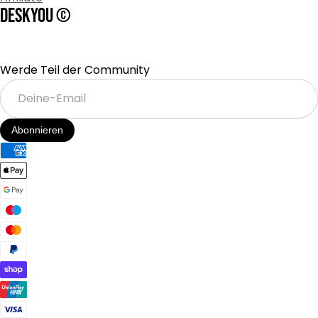
DESKYOU ©
Werde Teil der Community
Deine-
Email
Abonnieren