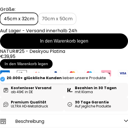
P
Größe:
r
e
45cm x 32cm
70cm x 50cm
i
s
Auf Lager - Versand innerhalb 24h
In den Warenkorb legen
NATUR#25 - Deskyou Platina
Regulärer
€39,95
Preis
In den Warenkorb legen
20.000+ glückliche Kunden
lieben unsere Produkte
Kostenloser Versand
Bezahlen in 30 Tagen
ab 49€ in DE
mit Klarna
Premium Qualität
30 Tage Garantie
ULTRA HD‑Metall­druck
Auf jegliche Produkte
Beschreibung