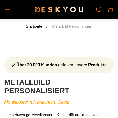
Laden-
Schu
Logo"
des
Wage
/
Startseite
Metallbild Personalisiert
✔️
Über 20.000 Kunden
gefallen unsere
Produkte
METALLBILD
PERSONALISIERT
Metallposter mit brillantem Glanz
Hochwertige Metallposter – Kunst trifft auf langlebiges