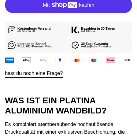
P
R
E
I
Kostenloser Versand
Bezahlen in 30 Tagen
S
ab 50€ in DE
mit Klarna
gestochen Scharf
30 Tage Garantie
FULL HD -Premium Print
Auf jegliche Produkte
hast du noch eine Frage?
WAS IST EIN PLATINA
ALUMINIUM WANDBILD?
Es kombiniert atemberaubende hochauflösende
Druckqualität mit einer exklusiven Beschichtung, die