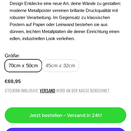
Design Entdecke eine neue Art, deine Wände zu gestalten:
moderne Metallposter vereinen brillante Druckqualität mit
robuster Verarbeitung. Im Gegensatz zu klassischen
Postern auf Papier oder Leinwand bestehen sie aus
dünnen, leichten Metallplatten die deiner Einrichtung einen
edlen, industriellen Look verleihen.
Größe:
70cm x 50cm
45cm x 32cm
R
€69,95
E
STEUERN INKLUSIVE.
VERSAND
WIRD AN DER KASSE BERECHNET.
G
U
L
Ä
Jetzt bestellen – Versand in 24h!
R
E
R