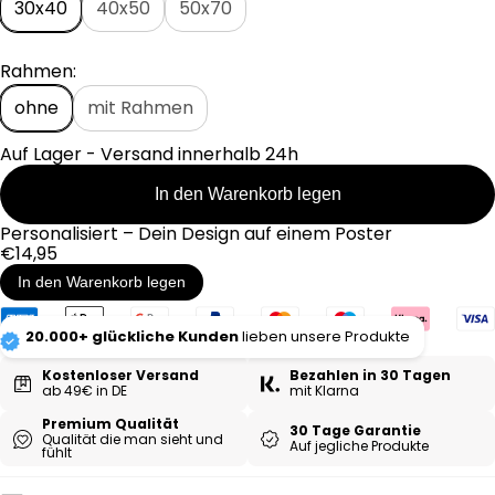
e
30x40
40x50
50x70
i
s
Rahmen:
ohne
mit Rahmen
Auf Lager - Versand innerhalb 24h
In den Warenkorb legen
Personalisiert – Dein Design auf einem Poster
Regulärer
€14,95
Preis
In den Warenkorb legen
20.000+ glückliche Kunden
lieben unsere Produkte
Kostenloser Versand
Bezahlen in 30 Tagen
ab 49€ in DE
mit Klarna
Premium Qualität
30 Tage Garantie
Qualität die man sieht und
Auf jegliche Produkte
fühlt