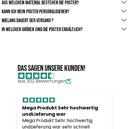
Aus welchem Material bestehen die Poster?
Unsere Poster werden auf hochwertigem Premium-
Kann ich mein Poster personalisieren?
Papier gedruckt. Das sorgt für brillante Farben, eine edle
Ja! Du kannst dein eigene Bilder hochladen oder Texte
wielang dauert der Versand ?
Haptik und eine lange Haltbarkeit.
einfügen und so ein Poster gestalten, das zu 100 %
Die Versandzeit hängt von deinem Standort ab. In der
In welchen Größen sind die Poster erhältlich?
deinem Stil entspricht.
Regel liefern wir
Wir bieten verschiedene Formate an – vom kleinen
innerhalb von 3-5 Werktagen. Bei personalisierten
Eyecatcher bis hin zum großen Wandhighlight. So findest
Designs kann es etwas
du garantiert die passende Größe für deinen Raum.
länger dauern.
Das sagen unsere Kunden!
aus 202 Bewertungen
Mega Produkt Sehr hochwertig
undLieferung war
Mega Produkt Sehr hochwertig
undLieferung war sehr schnell