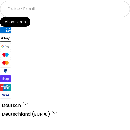
Deine-
Email
Abonnieren
Deutsch
Deutschland (EUR €)