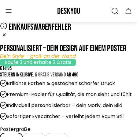
Laden-
Deskyou
Schu
Logo"
des
Wage
EINKAUFSWAGENFEHLER
Personalisiert – Dein Design auf einem Poster
Dein Style – groß an der Wand
Kaufe 3 und erhalte 2 Gratis
R
€14,95
e
Steuern inklusive.
& GRATIS Versand
ab 49€
g
Brillante Farben & gestochen scharfer Druck
u
l
Premium-Papier für Qualität, die man sieht und fühlt
ä
Individuell personalisierbar – dein Motiv, dein Bild
r
e
Sofortiger Eyecatcher – verleiht jedem Raum Stil
r
P
Postergröße:
r