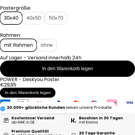
P
Postergröße:
r
e
30x40
40x50
50x70
i
s
Rahmen:
mit Rahmen
ohne
Auf Lager - Versand innerhalb 24h
In den Warenkorb legen
POWER - Deskyou Poster
Regulärer
€29,95
Preis
In den Warenkorb legen
20.000+ glückliche Kunden
lieben unsere Produkte
Kostenloser Versand
Bezahlen in 30 Tagen
ab 49€ in DE
mit Klarna
Premium Qualität
30 Tage Garantie