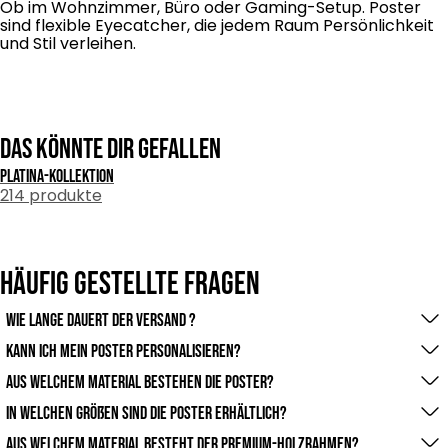
Ob im Wohnzimmer, Büro oder Gaming-Setup. Poster
sind flexible Eyecatcher, die jedem Raum Persönlichkeit
und Stil verleihen.
Das könnte dir gefallen
Platina-kollektion
214 produkte
Häufig gestellte Fragen
Wie lange dauert der Versand ?
Die Versandzeit hängt von deinem Standort ab. In der
Kann ich mein Poster personalisieren?
Regel liefern wir
Ja! Du kannst dein eigene Bilder hochladen oder Texte
Aus welchem Material bestehen die Poster?
innerhalb von 3-5 Werktagen. Bei personalisierten
einfügen und so ein Poster gestalten, das zu 100 %
Unsere Poster werden auf hochwertigem Premium-
In welchen Größen sind die Poster erhältlich?
Designs kann es etwas
deinem Stil entspricht.
Papier gedruckt. Das sorgt für brillante Farben, eine edle
Wir bieten verschiedene Formate an – vom kleinen
länger dauern.
Aus welchem Material besteht der Premium-Holzrahmen?