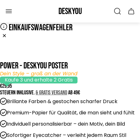
Laden-
Deskyou
Schu
Logo"
des
Wage
EINKAUFSWAGENFEHLER
POWER - Deskyou Poster
Dein Style – groß an der Wand
Kaufe 3 und erhalte 2 Gratis
R
€29,95
e
Steuern inklusive.
& GRATIS Versand
ab 49€
g
Brillante Farben & gestochen scharfer Druck
u
l
Premium-Papier für Qualität, die man sieht und fühlt
ä
Individuell personalisierbar – dein Motiv, dein Bild
r
e
Sofortiger Eyecatcher – verleiht jedem Raum Stil
r