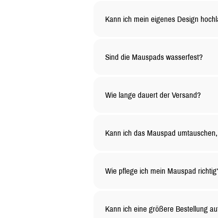
Kann ich mein eigenes Design hoch
Ja, du kannst dein Mauspad ganz na
den Rest.
Sind die Mauspads wasserfest?
Ja, die Oberfläche unserer Mauspad
lange sauber bleibt
Wie lange dauert der Versand?
Die Versandzeit hängt von deinem Sta
etwas länger dauern.
Kann ich das Mauspad umtauschen, 
Selbstverständlich! Du kannst unge
gelten besondere Bedingungen – kont
Wie pflege ich mein Mauspad richtig
Du kannst das Mauspad mit einem f
Reinigungsmittel.
Kann ich eine größere Bestellung au