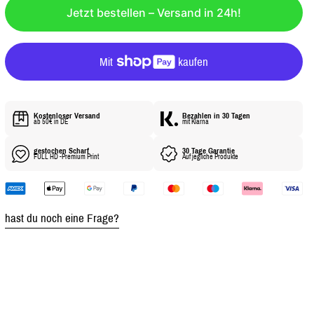
Ä
Jetzt bestellen – Versand in 24h!
R
E
R
P
R
E
Kostenloser Versand
Bezahlen in 30 Tagen
ab 50€ in DE
mit Klarna
I
S
gestochen Scharf
30 Tage Garantie
FULL HD -Premium Print
Auf jegliche Produkte
hast du noch eine Frage?