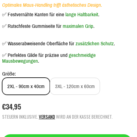
Optimales Maus-Handling trifft ästhetisches Design.
✅ Festvernähte Kanten für eine
lange Haltbarkeit
.
✅ Rutschfeste Gummiseite für
maximalen Grip
.
✅ Wasserabweisende Oberfläche für
zusätzlichen Schutz
.
✅ Perfektes Glide für präzise und
geschmeidige
Mausbewegungen
.
Größe:
2XL - 90cm x 40cm
3XL - 120cm x 60cm
R
€34,95
E
STEUERN INKLUSIVE.
VERSAND
WIRD AN DER KASSE BERECHNET.
G
U
L