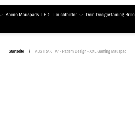
Anime Mauspads
LED - Leuchtbilder
Dein Design
Gaming Brille
/
Startseite
ABSTRAKT #7 - Pattern Design - XXL Gaming Mauspad