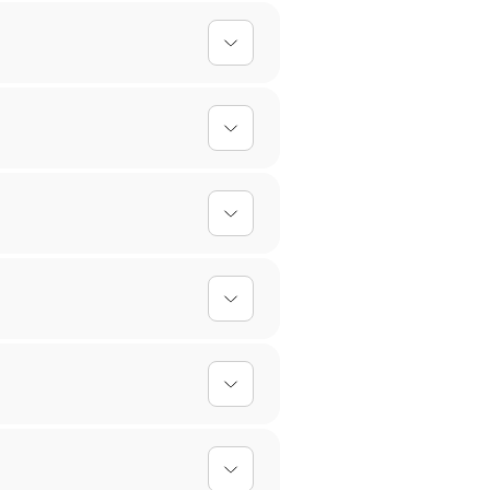
nfach hoch, und wir kümmern uns um
ischt werden, sodass dein Mauspad
ersonalisierten Designs kann es
 Für personalisierte Produkte
ir Handwäsche mit mildem