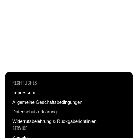
CAMOUFLAGE ARMY -
Pattern Design - XXL
Gaming Mauspad
Verkaufspreis
Regulärer
Von €29,95
€59,95
Preis
RECHTLICHES
Impressum
Allgemeine Geschäftsbedingungen
Datenschutzerklärung
Widerrufsbelehrung & Rückgaberichtlinien
SERVICE