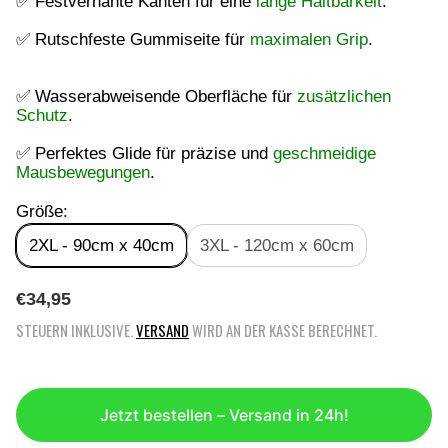
✅ Festvernähte Kanten für eine
lange Haltbarkeit
.
✅ Rutschfeste Gummiseite für
maximalen Grip
.
✅ Wasserabweisende Oberfläche für
zusätzlichen
Schutz
.
✅ Perfektes Glide für präzise und
geschmeidige
Mausbewegungen
.
Größe:
2XL - 90cm x 40cm
3XL - 120cm x 60cm
R
€34,95
E
STEUERN INKLUSIVE.
VERSAND
WIRD AN DER KASSE BERECHNET.
G
U
L
Ä
Jetzt bestellen – Versand in 24h!
R
E