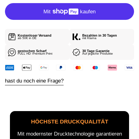
R
P
R
E
I
Kostenloser Versand
Bezahlen in 30 Tagen
S
ab 50€ in DE
mit Klarna
gestochen Scharf
30 Tage Garantie
FULL HD -Premium Print
Auf jegliche Produkte
hast du noch eine Frage?
HÖCHSTE DRUCKQUALITÄT
Mit modernster Drucktechnologie garantieren