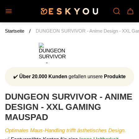
Laden-
Schu
Logo"
des
Wage
/
Startseite
DUNGEON SURVIVOR - Anime Design - XXL Ga
✔️
Über 20.000 Kunden
gefallen unsere
Produkte
DUNGEON SURVIVOR - ANIME
DESIGN - XXL GAMING
MAUSPAD
Optimales Maus-Handling trifft ästhetisches Design.