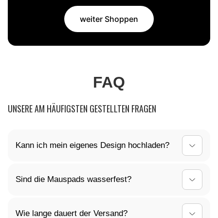
weiter Shoppen
FAQ
UNSERE AM HÄUFIGSTEN GESTELLTEN FRAGEN
Kann ich mein eigenes Design hochladen?
Ja, du kannst dein Mauspad ganz nach deinen
Sind die Mauspads wasserfest?
Vorstellungen gestalten! Lade dein individuelles
Design einfach hoch, und wir kümmern uns um den
Ja, die Oberfläche unserer Mauspads ist
Rest.
Wie lange dauert der Versand?
wasserabweisend. Kleine Verschüttungen können