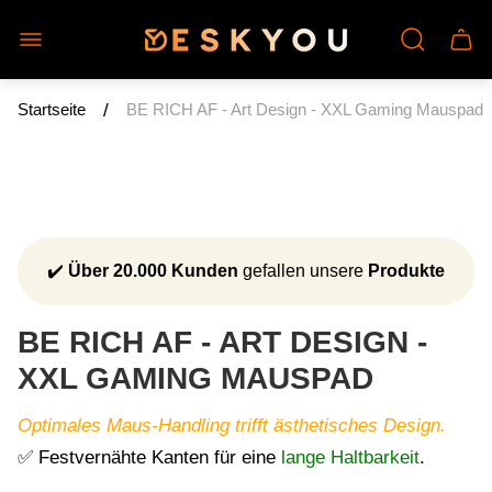
Laden-
Schu
Logo"
des
Wage
/
Startseite
BE RICH AF - Art Design - XXL Gaming Mauspad
✔️
Über 20.000 Kunden
gefallen unsere
Produkte
BE RICH AF - ART DESIGN -
XXL GAMING MAUSPAD
Optimales Maus-Handling trifft ästhetisches Design.
✅ Festvernähte Kanten für eine
lange Haltbarkeit
.