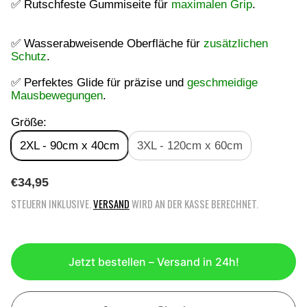
✅ Rutschfeste Gummiseite für
maximalen Grip
.
✅ Wasserabweisende Oberfläche für
zusätzlichen
Schutz
.
✅ Perfektes Glide für präzise und
geschmeidige
Mausbewegungen
.
Größe:
2XL - 90cm x 40cm
3XL - 120cm x 60cm
R
€34,95
E
STEUERN INKLUSIVE.
VERSAND
WIRD AN DER KASSE BERECHNET.
G
U
L
Ä
Jetzt bestellen – Versand in 24h!
R
E
R