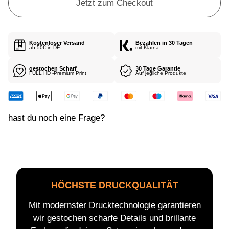
P
Jetzt zum Checkout
R
E
I
Kostenloser Versand
Bezahlen in 30 Tagen
S
ab 50€ in DE
mit Klarna
gestochen Scharf
30 Tage Garantie
FULL HD -Premium Print
Auf jegliche Produkte
hast du noch eine Frage?
HÖCHSTE DRUCKQUALITÄT
Mit modernster Drucktechnologie garantieren
wir gestochen scharfe Details und brillante