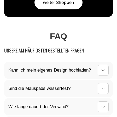
weiter Shoppen
FAQ
UNSERE AM HÄUFIGSTEN GESTELLTEN FRAGEN
Kann ich mein eigenes Design hochladen?
Ja, du kannst dein Mauspad ganz nach deinen
Sind die Mauspads wasserfest?
Vorstellungen gestalten! Lade dein individuelles
Design einfach hoch, und wir kümmern uns um den
Ja, die Oberfläche unserer Mauspads ist
Rest.
Wie lange dauert der Versand?
wasserabweisend. Kleine Verschüttungen können
einfach abgewischt werden, sodass dein Mauspad