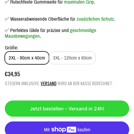
✅ Rutschfeste Gummiseite für
maximalen Grip
.
✅ Wasserabweisende Oberfläche für
zusätzlichen Schutz
.
✅ Perfektes Glide für präzise und
geschmeidige
Mausbewegungen
.
Größe:
2XL - 90cm x 40cm
3XL - 120cm x 60cm
R
€34,95
E
STEUERN INKLUSIVE.
VERSAND
WIRD AN DER KASSE BERECHNET.
G
U
L
Ä
Jetzt bestellen – Versand in 24h!
R
E
R
P