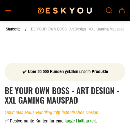
Laden-
Schub
Logo"
des
Wagen
/
Startseite
BE YOUR OWN BOSS - Art Design - XXL Gaming Mauspad
✔️
Über 20.000 Kunden
gefallen unsere
Produkte
BE YOUR OWN BOSS - ART DESIGN -
XXL GAMING MAUSPAD
Optimales Maus-Handling trifft ästhetisches Design.
✅ Festvernähte Kanten für eine
lange Haltbarkeit
.