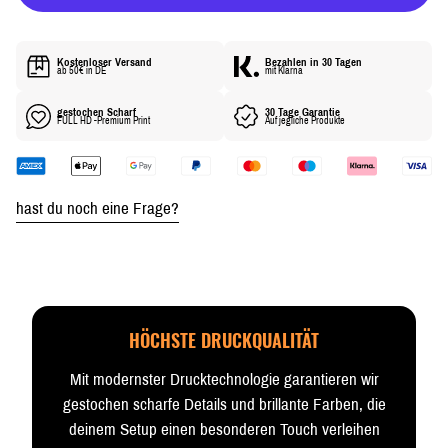
R
E
I
Kostenloser Versand
Bezahlen in 30 Tagen
S
ab 50€ in DE
mit Klarna
gestochen Scharf
30 Tage Garantie
FULL HD -Premium Print
Auf jegliche Produkte
hast du noch eine Frage?
HÖCHSTE DRUCKQUALITÄT
Mit modernster Drucktechnologie garantieren wir
gestochen scharfe Details und brillante Farben, die
deinem Setup einen besonderen Touch verleihen