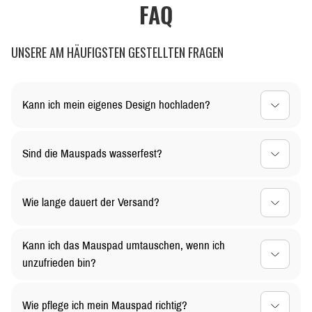
FAQ
UNSERE AM HÄUFIGSTEN GESTELLTEN FRAGEN
Kann ich mein eigenes Design hochladen?
Ja, du kannst dein Mauspad ganz nach deinen
Sind die Mauspads wasserfest?
Vorstellungen gestalten! Lade dein individuelles Design
einfach hoch, und wir kümmern uns um den Rest.
Ja, die Oberfläche unserer Mauspads ist wasserabweisend.
Wie lange dauert der Versand?
Kleine Verschüttungen können einfach abgewischt werden,
sodass dein Mauspad lange sauber bleibt
Die Versandzeit hängt von deinem Standort ab. In der Regel
Kann ich das Mauspad umtauschen, wenn ich
liefern wir innerhalb von 3-5 Werktagen. Bei personalisierten
unzufrieden bin?
Designs kann es etwas länger dauern.
Selbstverständlich! Du kannst ungenutzte Mauspads
Wie pflege ich mein Mauspad richtig?
innerhalb von 30 Tagen zurückgeben oder umtauschen. Für