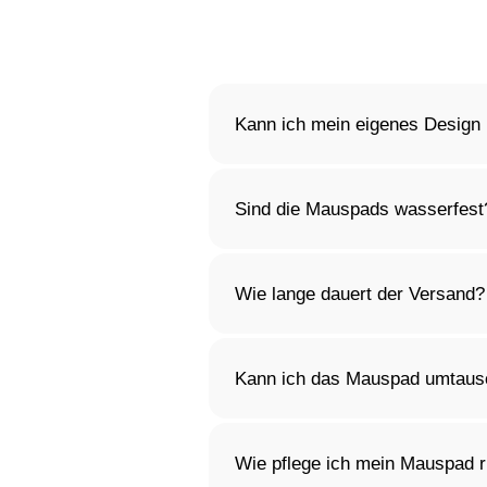
Kann ich mein eigenes Design
Ja, du kannst dein Mauspad gan
wir kümmern uns um den Rest
Sind die Mauspads wasserfest
Ja, die Oberfläche unserer Ma
sodass dein Mauspad lange sau
Wie lange dauert der Versand?
Die Versandzeit hängt von dein
Designs kann es etwas länger 
Kann ich das Mauspad umtausc
Selbstverständlich! Du kannst
personalisierte Produkte gelte
Wie pflege ich mein Mauspad r