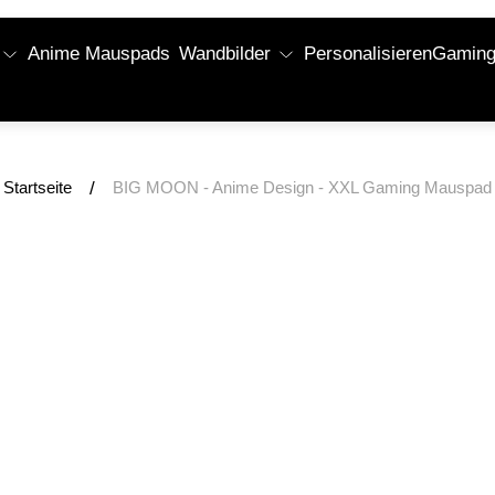
Anime Mauspads
Wandbilder
Personalisieren
Gaming 
/
Startseite
BIG MOON - Anime Design - XXL Gaming Mauspad