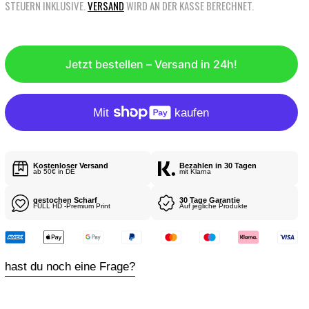
STEUERN INKLUSIVE.
VERSAND
WIRD AN DER KASSE BERECHNET.
G
U
L
Jetzt bestellen – Versand in 24h!
Ä
R
E
R
P
R
Kostenloser Versand
Bezahlen in 30 Tagen
E
ab 50€ in DE
mit Klarna
I
gestochen Scharf
30 Tage Garantie
S
FULL HD -Premium Print
Auf jegliche Produkte
hast du noch eine Frage?