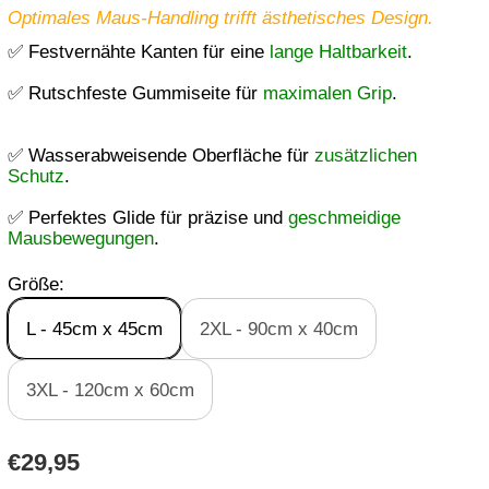
Optimales Maus-Handling trifft ästhetisches Design.
✅ Festvernähte Kanten für eine
lange Haltbarkeit
.
✅ Rutschfeste Gummiseite für
maximalen Grip
.
✅ Wasserabweisende Oberfläche für
zusätzlichen
Schutz
.
✅ Perfektes Glide für präzise und
geschmeidige
Mausbewegungen
.
Größe:
L - 45cm x 45cm
2XL - 90cm x 40cm
3XL - 120cm x 60cm
R
€29,95
E