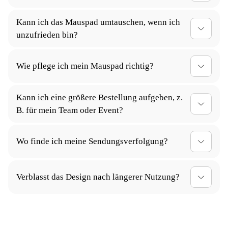
einfach abgewischt werden, sodass dein Mauspad
Die Versandzeit hängt von deinem Standort ab. In der
lange sauber bleibt
Kann ich das Mauspad umtauschen, wenn ich
Regel liefern wir innerhalb von 3-5 Werktagen. Bei
unzufrieden bin?
personalisierten Designs kann es etwas länger dauern.
Selbstverständlich! Du kannst ungenutzte Mauspads
Wie pflege ich mein Mauspad richtig?
innerhalb von 30 Tagen zurückgeben oder
umtauschen. Für personalisierte Produkte gelten
Du kannst das Mauspad mit einem feuchten Tuch
besondere Bedingungen – kontaktiere uns hierfür
Kann ich eine größere Bestellung aufgeben, z.
abwischen. Für stärkere Verschmutzungen empfehlen
einfach.
B. für mein Team oder Event?
wir Handwäsche mit mildem Reinigungsmittel.
Ja, wir bieten Rabatte für Großbestellungen und
Wo finde ich meine Sendungsverfolgung?
Firmenkunden an. Kontaktiere uns für ein
individuelles Angebot
Du erhältst automatisch nach deiner Bestellung eine
Verblasst das Design nach längerer Nutzung?
Sendungsverfolgungsnummer von uns per E-Mail.
Mit dieser kannst du den Status deiner Lieferung
Nein, wir verwenden hochwertige Drucktechnologien,
jederzeit verfolgen.
die ein langlebiges und farbintensives Design
garantieren – auch nach intensivem Gebrauch.