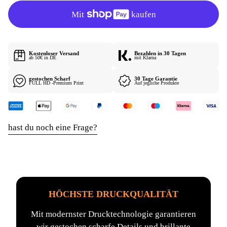
R
P
R
E
I
Kostenloser Versand
Bezahlen in 30 Tagen
S
ab 50€ in DE
mit Klarna
gestochen Scharf
30 Tage Garantie
FULL HD -Premium Print
Auf jegliche Produkte
hast du noch eine Frage?
HÖCHSTE DRUCKQUALITÄT
Mit modernster Drucktechnologie garantieren
wir gestochen scharfe Details und brillante