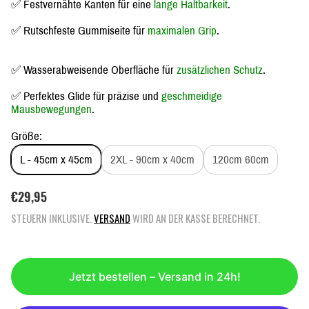
✅ Festvernähte Kanten für eine
lange Haltbarkeit
.
✅ Rutschfeste Gummiseite für
maximalen Grip
.
✅ Wasserabweisende Oberfläche für
zusätzlichen Schutz
.
✅ Perfektes Glide für präzise und
geschmeidige
Mausbewegungen
.
Größe:
L - 45cm x 45cm
2XL - 90cm x 40cm
120cm 60cm
R
€29,95
E
STEUERN INKLUSIVE.
VERSAND
WIRD AN DER KASSE BERECHNET.
G
U
L
Ä
Jetzt bestellen – Versand in 24h!
R
E