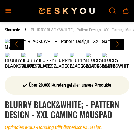
Laden-
Schub
Logo"
des
Wagen
/
Startseite
BLURRY BLACK&WHITE; - Pattern Design - XXL Gaming Mau
✔️
Über 20.000 Kunden
gefallen unsere
Produkte
BLURRY BLACK&WHITE; - PATTERN
DESIGN - XXL GAMING MAUSPAD
Optimales Maus-Handling trifft ästhetisches Design.