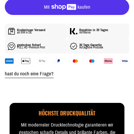
R
P
R
E
I
Kostenloser Versand
Bezahlen in 30 Tagen
S
ab 50€ in DE
mit Klarna
gestochen Scharf
30 Tage Garantie
FULL HD -Premium Print
Auf jegliche Produkte
hast du noch eine Frage?
HÖCHSTE DRUCKQUALITÄT
Mit modernster Drucktechnologie garantieren wir
gestochen scharfe Details und brillante Farben, die