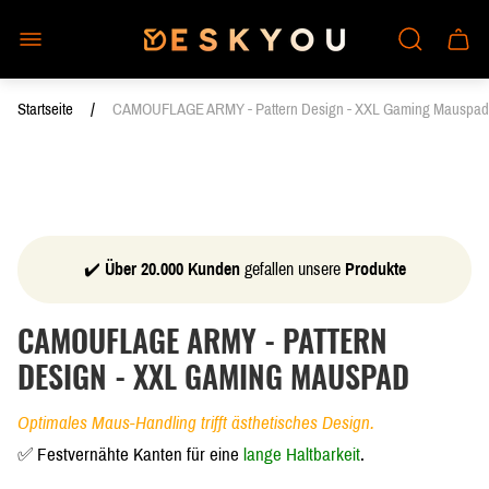
Laden-
Schub
Logo"
des
Wagen
/
Startseite
CAMOUFLAGE ARMY - Pattern Design - XXL Gaming Mauspad
✔️
Über 20.000 Kunden
gefallen unsere
Produkte
CAMOUFLAGE ARMY - PATTERN
DESIGN - XXL GAMING MAUSPAD
Optimales Maus-Handling trifft ästhetisches Design.
✅ Festvernähte Kanten für eine
lange Haltbarkeit
.