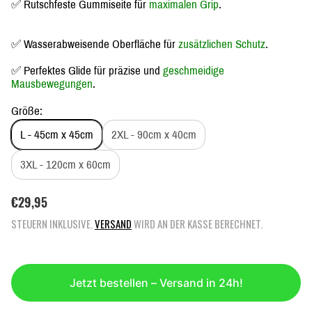
✅ Rutschfeste Gummiseite für
maximalen Grip
.
✅ Wasserabweisende Oberfläche für
zusätzlichen Schutz
.
✅ Perfektes Glide für präzise und
geschmeidige
Mausbewegungen
.
Größe:
L - 45cm x 45cm
2XL - 90cm x 40cm
3XL - 120cm x 60cm
R
€29,95
E
STEUERN INKLUSIVE.
VERSAND
WIRD AN DER KASSE BERECHNET.
G
U
L
Ä
Jetzt bestellen – Versand in 24h!
R
E