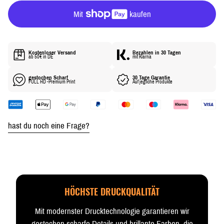
R
P
R
E
I
Kostenloser Versand
Bezahlen in 30 Tagen
S
ab 50€ in DE
mit Klarna
gestochen Scharf
30 Tage Garantie
FULL HD -Premium Print
Auf jegliche Produkte
hast du noch eine Frage?
HÖCHSTE DRUCKQUALITÄT
Mit modernster Drucktechnologie garantieren wir
gestochen scharfe Details und brillante Farben, die