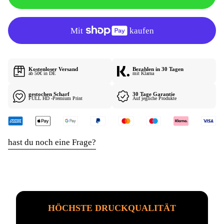
R
E
R
P
R
E
I
Kostenloser Versand
Bezahlen in 30 Tagen
S
ab 50€ in DE
mit Klarna
gestochen Scharf
30 Tage Garantie
FULL HD -Premium Print
Auf jegliche Produkte
hast du noch eine Frage?
HÖCHSTE DRUCKQUALITÄT