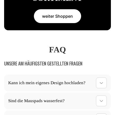
weiter Shoppen
FAQ
UNSERE AM HÄUFIGSTEN GESTELLTEN FRAGEN
Kann ich mein eigenes Design hochladen?
Ja, du kannst dein Mauspad ganz nach deinen
Sind die Mauspads wasserfest?
Vorstellungen gestalten! Lade dein individuelles
Design einfach hoch, und wir kümmern uns um den
Ja, die Oberfläche unserer Mauspads ist
Rest.