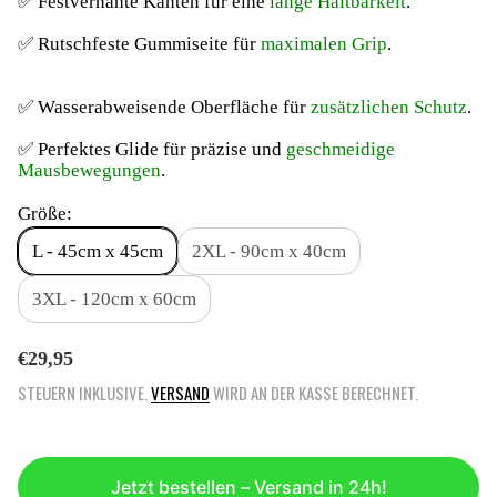
✅ Festvernähte Kanten für eine
lange Haltbarkeit
.
✅ Rutschfeste Gummiseite für
maximalen Grip
.
✅ Wasserabweisende Oberfläche für
zusätzlichen Schutz
.
✅ Perfektes Glide für präzise und
geschmeidige
Mausbewegungen
.
Größe:
L - 45cm x 45cm
2XL - 90cm x 40cm
3XL - 120cm x 60cm
R
€29,95
E
STEUERN INKLUSIVE.
VERSAND
WIRD AN DER KASSE BERECHNET.
G
U
L
Ä
Jetzt bestellen – Versand in 24h!