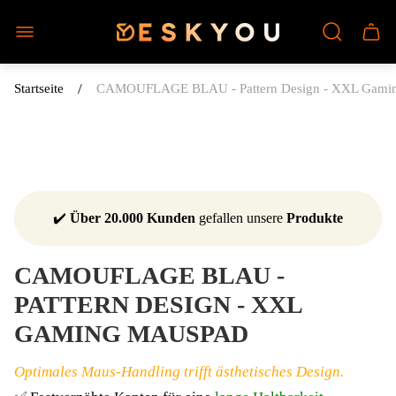
Laden-
Schu
Logo"
des
Wage
/
Startseite
CAMOUFLAGE BLAU - Pattern Design - XXL Gami
✔️
Über 20.000 Kunden
gefallen unsere
Produkte
CAMOUFLAGE BLAU -
PATTERN DESIGN - XXL
GAMING MAUSPAD
Optimales Maus-Handling trifft ästhetisches Design.