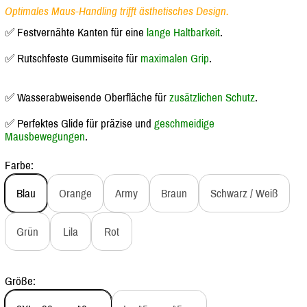
Optimales Maus-Handling trifft ästhetisches Design.
✅ Festvernähte Kanten für eine
lange Haltbarkeit
.
✅ Rutschfeste Gummiseite für
maximalen Grip
.
✅ Wasserabweisende Oberfläche für
zusätzlichen Schutz
.
✅ Perfektes Glide für präzise und
geschmeidige
Mausbewegungen
.
Farbe:
Blau
Orange
Army
Braun
Schwarz / Weiß
Grün
Lila
Rot
Größe: