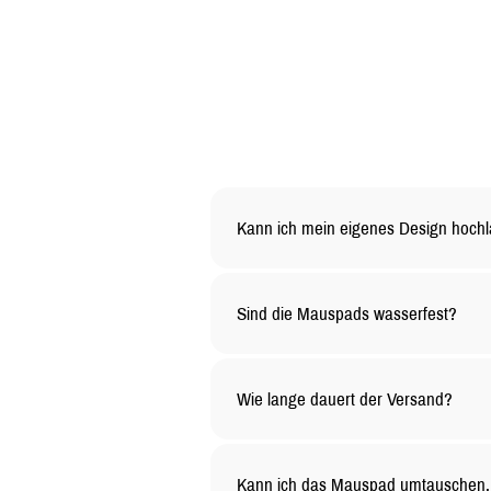
Kann ich mein eigenes Design hoch
Ja, du kannst dein Mauspad ganz na
den Rest.
Sind die Mauspads wasserfest?
Ja, die Oberfläche unserer Mauspad
lange sauber bleibt
Wie lange dauert der Versand?
Die Versandzeit hängt von deinem Sta
etwas länger dauern.
Kann ich das Mauspad umtauschen, 