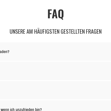
FAQ
UNSERE AM HÄUFIGSTEN GESTELLTEN FRAGEN
laden?
ch deinen Vorstellungen gestalten! Lade dein individuelles Design ei
s ist wasserabweisend. Kleine Verschüttungen können einfach abgew
ndort ab. In der Regel liefern wir innerhalb von 3-5 Werktagen. Bei p
wenn ich unzufrieden bin?