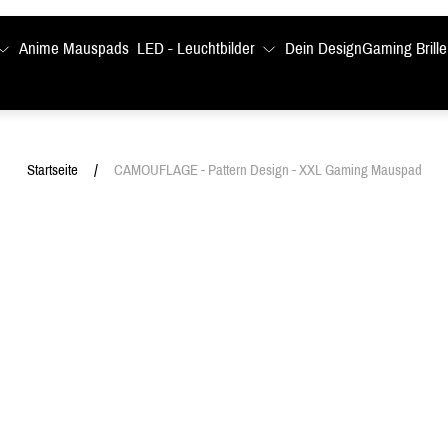
Anime Mauspads
LED - Leuchtbilder
Dein Design
Gaming Brille
/
Startseite
CAMOUFLAGE - Pattern Design - XXL Gaming Mauspad