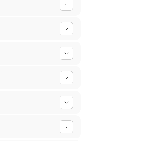
lles Design einfach hoch, und
 einfach abgewischt werden,
erktagen. Bei personalisierten
oder umtauschen. Für
gen empfehlen wir Handwäsche