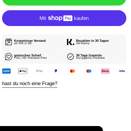
R
E
R
P
R
Kostenloser Versand
Bezahlen in 30 Tagen
E
ab 50€ in DE
mit Klarna
I
gestochen Scharf
30 Tage Garantie
S
FULL HD -Premium Print
Auf jegliche Produkte
hast du noch eine Frage?