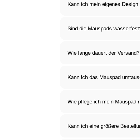
Kann ich mein eigenes Design
Ja, du kannst dein Mauspad gan
wir kümmern uns um den Rest
Sind die Mauspads wasserfest
Ja, die Oberfläche unserer Ma
sodass dein Mauspad lange sau
Wie lange dauert der Versand?
Die Versandzeit hängt von dein
Designs kann es etwas länger 
Kann ich das Mauspad umtausc
Selbstverständlich! Du kannst
personalisierte Produkte gelte
Wie pflege ich mein Mauspad r
Du kannst das Mauspad mit ei
mit mildem Reinigungsmittel.
Kann ich eine größere Bestellu