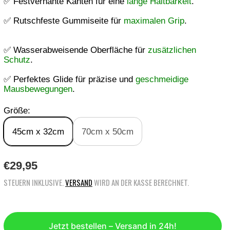
✅ Festvernähte Kanten für eine
lange Haltbarkeit
.
✅ Rutschfeste Gummiseite für
maximalen Grip
.
✅ Wasserabweisende Oberfläche für
zusätzlichen
Schutz
.
✅ Perfektes Glide für präzise und
geschmeidige
Mausbewegungen
.
Größe:
45cm x 32cm
70cm x 50cm
R
€29,95
E
STEUERN INKLUSIVE.
VERSAND
WIRD AN DER KASSE BERECHNET.
G
U
L
Jetzt bestellen – Versand in 24h!
Ä