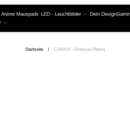
Anime Mauspads
LED - Leuchtbilder
Dein Design
Gaming
r
/
Startseite
CAR#19 - Deskyou Platina