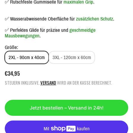
✅ Rutschfeste Gummiseite für
maximalen Grip
.
✅ Wasserabweisende Oberfläche für
zusätzlichen Schutz
.
✅ Perfektes Glide für präzise und
geschmeidige
Mausbewegungen
.
Größe:
2XL - 90cm x 40cm
3XL - 120cm x 60cm
R
€34,95
E
STEUERN INKLUSIVE.
VERSAND
WIRD AN DER KASSE BERECHNET.
G
U
L
Ä
Jetzt bestellen – Versand in 24h!
R
E
R
P