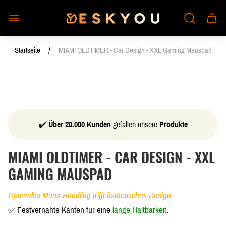
Laden-
Schub
Logo"
des
Wagen
/
Startseite
MIAMI OLDTIMER - Car Design - XXL Gaming Mauspad
✔️
Über 20.000 Kunden
gefallen unsere
Produkte
MIAMI OLDTIMER - CAR DESIGN - XXL
GAMING MAUSPAD
Optimales Maus-Handling trifft ästhetisches Design.
✅ Festvernähte Kanten für eine
lange Haltbarkeit
.