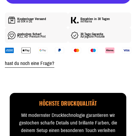
R
E
I
Kostenloser Versand
Bezahlen in 30 Tagen
S
ab 50€ in DE
mit Klarna
gestochen Scharf
30 Tage Garantie
FULL HD -Premium Print
Auf jegliche Produkte
hast du noch eine Frage?
HÖCHSTE DRUCKQUALITÄT
Mit modernster Drucktechnologie garantieren wir
gestochen scharfe Details und brillante Farben, die
deinem Setup einen besonderen Touch verleihen