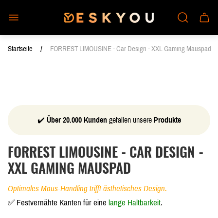
Laden-
Schub
Logo"
des
Wagen
/
Startseite
FORREST LIMOUSINE - Car Design - XXL Gaming Mauspad
✔️
Über 20.000 Kunden
gefallen unsere
Produkte
FORREST LIMOUSINE - CAR DESIGN -
XXL GAMING MAUSPAD
Optimales Maus-Handling trifft ästhetisches Design.
✅ Festvernähte Kanten für eine
lange Haltbarkeit
.