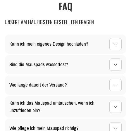
FAQ
UNSERE AM HÄUFIGSTEN GESTELLTEN FRAGEN
Kann ich mein eigenes Design hochladen?
Ja, du kannst dein Mauspad ganz nach deinen
Sind die Mauspads wasserfest?
Vorstellungen gestalten! Lade dein individuelles Design
einfach hoch, und wir kümmern uns um den Rest.
Ja, die Oberfläche unserer Mauspads ist wasserabweisend.
Wie lange dauert der Versand?
Kleine Verschüttungen können einfach abgewischt werden,
sodass dein Mauspad lange sauber bleibt
Die Versandzeit hängt von deinem Standort ab. In der Regel
Kann ich das Mauspad umtauschen, wenn ich
liefern wir innerhalb von 3-5 Werktagen. Bei personalisierten
unzufrieden bin?
Designs kann es etwas länger dauern.
Selbstverständlich! Du kannst ungenutzte Mauspads
Wie pflege ich mein Mauspad richtig?
innerhalb von 30 Tagen zurückgeben oder umtauschen. Für