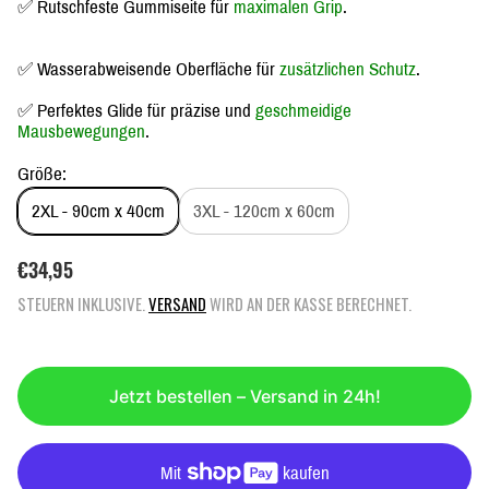
✅ Rutschfeste Gummiseite für
maximalen Grip
.
✅ Wasserabweisende Oberfläche für
zusätzlichen Schutz
.
✅ Perfektes Glide für präzise und
geschmeidige
Mausbewegungen
.
Größe:
2XL - 90cm x 40cm
3XL - 120cm x 60cm
R
€34,95
E
STEUERN INKLUSIVE.
VERSAND
WIRD AN DER KASSE BERECHNET.
G
U
L
Ä
Jetzt bestellen – Versand in 24h!
R
E
R
P