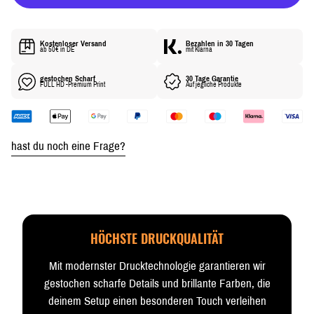
R
E
I
Kostenloser Versand
Bezahlen in 30 Tagen
S
ab 50€ in DE
mit Klarna
gestochen Scharf
30 Tage Garantie
FULL HD -Premium Print
Auf jegliche Produkte
hast du noch eine Frage?
HÖCHSTE DRUCKQUALITÄT
Mit modernster Drucktechnologie garantieren wir
gestochen scharfe Details und brillante Farben, die
deinem Setup einen besonderen Touch verleihen