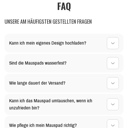
FAQ
UNSERE AM HÄUFIGSTEN GESTELLTEN FRAGEN
Kann ich mein eigenes Design hochladen?
Ja, du kannst dein Mauspad ganz nach deinen
Sind die Mauspads wasserfest?
Vorstellungen gestalten! Lade dein individuelles Design
einfach hoch, und wir kümmern uns um den Rest.
Ja, die Oberfläche unserer Mauspads ist wasserabweisend.
Wie lange dauert der Versand?
Kleine Verschüttungen können einfach abgewischt werden,
sodass dein Mauspad lange sauber bleibt
Die Versandzeit hängt von deinem Standort ab. In der Regel
Kann ich das Mauspad umtauschen, wenn ich
liefern wir innerhalb von 3-5 Werktagen. Bei personalisierten
unzufrieden bin?
Designs kann es etwas länger dauern.
Selbstverständlich! Du kannst ungenutzte Mauspads
Wie pflege ich mein Mauspad richtig?
innerhalb von 30 Tagen zurückgeben oder umtauschen. Für