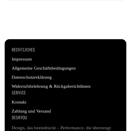
Nein, wir verwenden hochwertige Drucktechnologien,
jederzeit verfolgen.
die ein langlebiges und farbintensives Design
garantieren – auch nach intensivem Gebrauch.
RECHTLICHES
Impressum
Allgemeine Geschäftsbedingungen
Datenschutzerklärung
Widerrufsbelehrung & Rückgaberichtlinien
SERVICE
Kontakt
Zahlung und Versand
DESKYOU
Design, das beeindruckt – Performance, die überzeugt