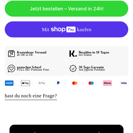
Ä
Jetzt bestellen – Versand in 24h!
R
E
R
P
R
E
I
Kostenloser Versand
Bezahlen in 30 Tagen
S
ab 50€ in DE
mit Klarna
gestochen Scharf
30 Tage Garantie
FULL HD -Premium Print
Auf jegliche Produkte
hast du noch eine Frage?