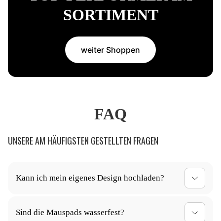
SORTIMENT
weiter Shoppen
FAQ
UNSERE AM HÄUFIGSTEN GESTELLTEN FRAGEN
Kann ich mein eigenes Design hochladen?
Ja, du kannst dein Mauspad ganz nach deinen
Sind die Mauspads wasserfest?
Vorstellungen gestalten! Lade dein individuelles