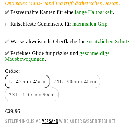
Optimales Maus-Handling trifft ästhetisches Design.
✅ Festvernähte Kanten für eine
lange Haltbarkeit
.
✅ Rutschfeste Gummiseite für
maximalen Grip
.
✅ Wasserabweisende Oberfläche für
zusätzlichen Schutz
.
✅ Perfektes Glide für präzise und
geschmeidige
Mausbewegungen
.
Größe:
L - 45cm x 45cm
2XL - 90cm x 40cm
3XL - 120cm x 60cm
R
€29,95
E
STEUERN INKLUSIVE.
VERSAND
WIRD AN DER KASSE BERECHNET.
G
U
L