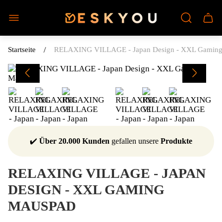
Laden-
Schu
Logo"
des
Wage
/
Startseite
RELAXING VILLAGE - Japan Design - XXL Gamin
✔️
Über 20.000 Kunden
gefallen unsere
Produkte
RELAXING VILLAGE - JAPAN
DESIGN - XXL GAMING
MAUSPAD