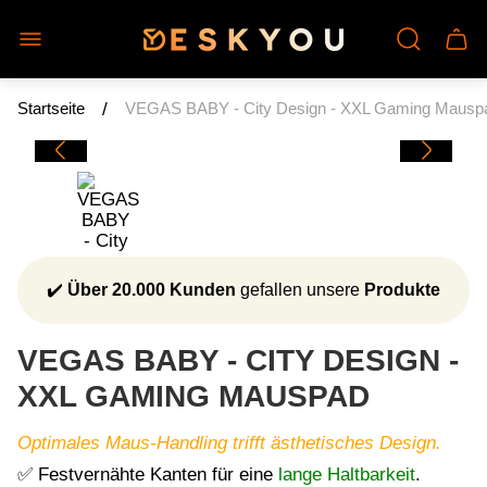
Laden-
Schu
Logo"
des
Wage
/
Startseite
VEGAS BABY - City Design - XXL Gaming Mausp
✔️
Über 20.000 Kunden
gefallen unsere
Produkte
VEGAS BABY - CITY DESIGN -
XXL GAMING MAUSPAD
Optimales Maus-Handling trifft ästhetisches Design.
✅ Festvernähte Kanten für eine
lange Haltbarkeit
.