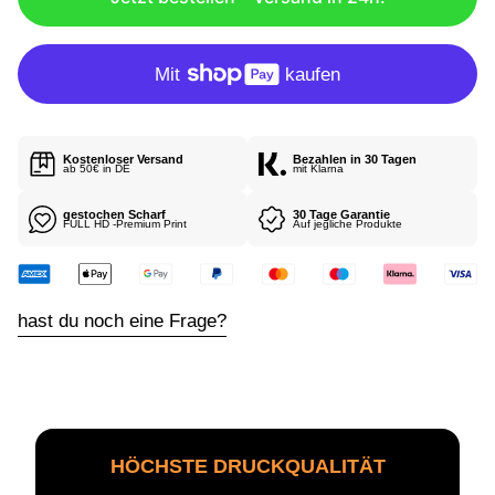
R
E
R
P
R
E
I
Kostenloser Versand
Bezahlen in 30 Tagen
S
ab 50€ in DE
mit Klarna
gestochen Scharf
30 Tage Garantie
FULL HD -Premium Print
Auf jegliche Produkte
hast du noch eine Frage?
HÖCHSTE DRUCKQUALITÄT