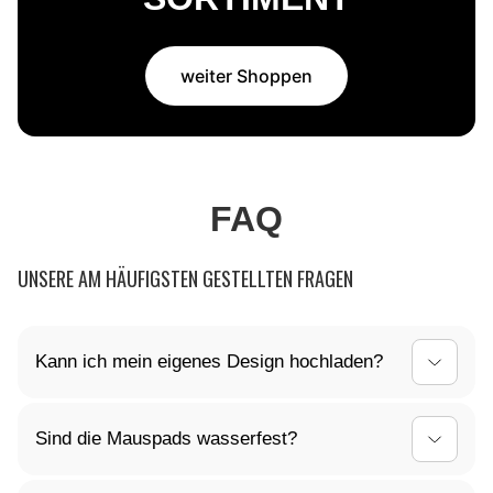
weiter Shoppen
FAQ
UNSERE AM HÄUFIGSTEN GESTELLTEN FRAGEN
Kann ich mein eigenes Design hochladen?
Ja, du kannst dein Mauspad ganz nach deinen
Sind die Mauspads wasserfest?
Vorstellungen gestalten! Lade dein individuelles
Design einfach hoch, und wir kümmern uns um den
Ja, die Oberfläche unserer Mauspads ist