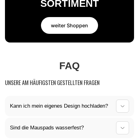
SORTIMENT
weiter Shoppen
FAQ
UNSERE AM HÄUFIGSTEN GESTELLTEN FRAGEN
Kann ich mein eigenes Design hochladen?
Ja, du kannst dein Mauspad ganz nach deinen
Sind die Mauspads wasserfest?
Vorstellungen gestalten! Lade dein individuelles
Design einfach hoch, und wir kümmern uns um den