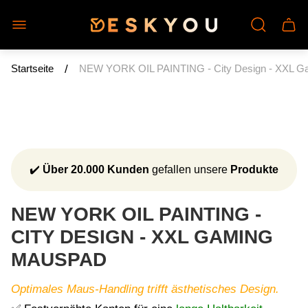
Laden-
Schu
Logo"
des
Wage
/
Startseite
NEW YORK OIL PAINTING - City Design - XXL G
✔️
Über 20.000 Kunden
gefallen unsere
Produkte
NEW YORK OIL PAINTING -
CITY DESIGN - XXL GAMING
MAUSPAD
Optimales Maus-Handling trifft ästhetisches Design.