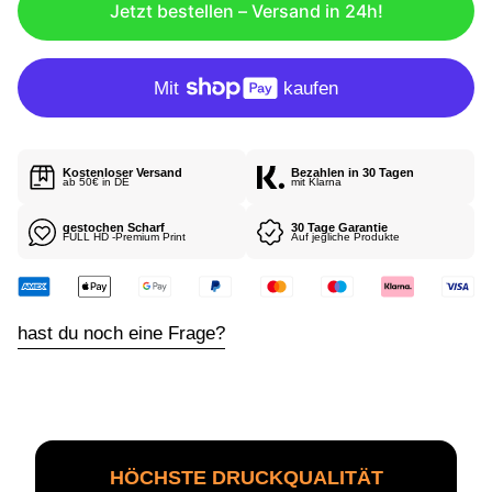
Jetzt bestellen – Versand in 24h!
R
E
R
P
R
E
I
Kostenloser Versand
Bezahlen in 30 Tagen
S
ab 50€ in DE
mit Klarna
gestochen Scharf
30 Tage Garantie
FULL HD -Premium Print
Auf jegliche Produkte
hast du noch eine Frage?
HÖCHSTE DRUCKQUALITÄT