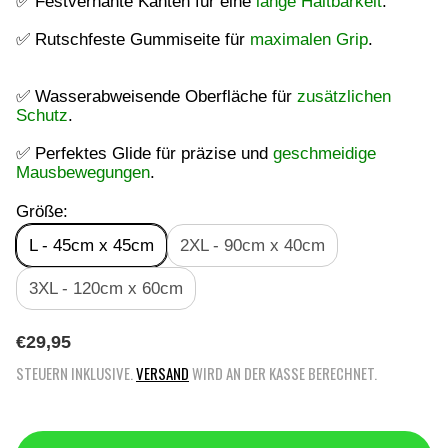
✅ Festvernähte Kanten für eine
lange Haltbarkeit
.
✅ Rutschfeste Gummiseite für
maximalen Grip
.
✅ Wasserabweisende Oberfläche für
zusätzlichen
Schutz
.
✅ Perfektes Glide für präzise und
geschmeidige
Mausbewegungen
.
Größe:
L - 45cm x 45cm
2XL - 90cm x 40cm
3XL - 120cm x 60cm
R
€29,95
E
STEUERN INKLUSIVE.
VERSAND
WIRD AN DER KASSE BERECHNET.
G
U
L
Ä