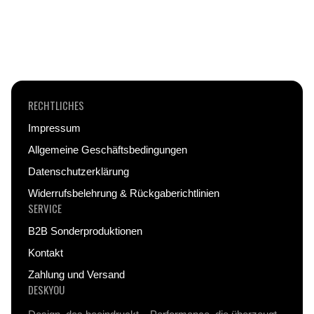
Lieferung jederzeit verfolgen.
Drucktechnologien, die ein langlebiges und
farbintensives Design garantieren – auch nach
intensivem Gebrauch.
RECHTLICHES
Impressum
Allgemeine Geschäftsbedingungen
Datenschutzerklärung
Widerrufsbelehrung & Rückgaberichtlinien
SERVICE
B2B Sonderproduktionen
Kontakt
Zahlung und Versand
DESKYOU