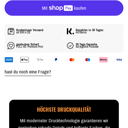
R
P
R
E
I
Kostenloser Versand
Bezahlen in 30 Tagen
S
ab 50€ in DE
mit Klarna
gestochen Scharf
30 Tage Garantie
FULL HD -Premium Print
Auf jegliche Produkte
hast du noch eine Frage?
HÖCHSTE DRUCKQUALITÄT
Mit modernster Drucktechnologie garantieren wir
gestochen scharfe Details und brillante Farben, die