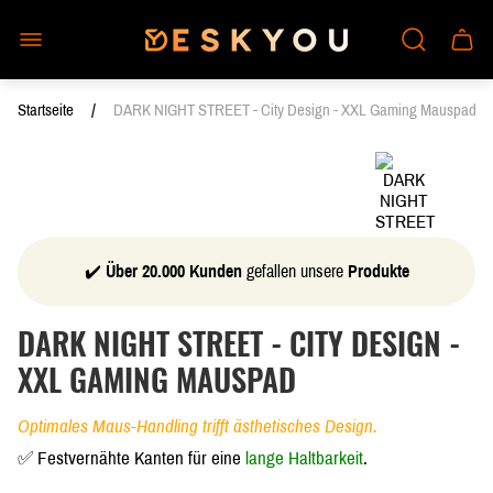
Laden-
Schub
Logo"
des
Wagen
/
Startseite
DARK NIGHT STREET - City Design - XXL Gaming Mauspad
✔️
Über 20.000 Kunden
gefallen unsere
Produkte
DARK NIGHT STREET - CITY DESIGN -
XXL GAMING MAUSPAD
Optimales Maus-Handling trifft ästhetisches Design.
✅ Festvernähte Kanten für eine
lange Haltbarkeit
.