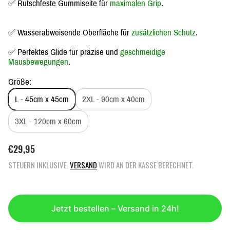
✅ Rutschfeste Gummiseite für
maximalen Grip
.
✅ Wasserabweisende Oberfläche für
zusätzlichen Schutz
.
✅ Perfektes Glide für präzise und
geschmeidige
Mausbewegungen
.
Größe:
L - 45cm x 45cm
2XL - 90cm x 40cm
3XL - 120cm x 60cm
R
€29,95
E
STEUERN INKLUSIVE.
VERSAND
WIRD AN DER KASSE BERECHNET.
G
U
L
Ä
Jetzt bestellen – Versand in 24h!
R
E