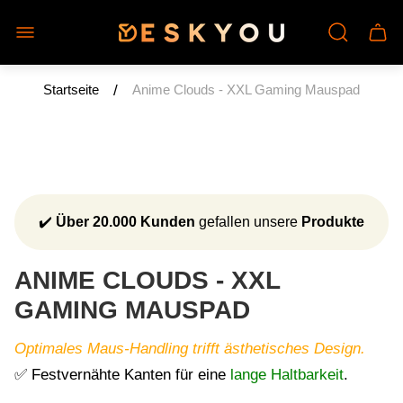
Laden-
Schu
Logo"
des
Wage
/
Startseite
Anime Clouds - XXL Gaming Mauspad
✔️
Über 20.000 Kunden
gefallen unsere
Produkte
ANIME CLOUDS - XXL
GAMING MAUSPAD
Optimales Maus-Handling trifft ästhetisches Design.
✅ Festvernähte Kanten für eine
lange Haltbarkeit
.