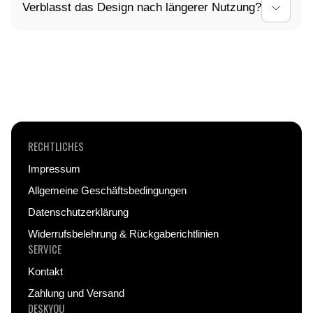
Verblasst das Design nach längerer Nutzung?
eine Sendungsverfolgungsnummer von uns per E-
Mail. Mit dieser kannst du den Status deiner
Nein, wir verwenden hochwertige
Lieferung jederzeit verfolgen.
Drucktechnologien, die ein langlebiges und
farbintensives Design garantieren – auch nach
intensivem Gebrauch.
RECHTLICHES
Impressum
Allgemeine Geschäftsbedingungen
Datenschutzerklärung
Widerrufsbelehrung & Rückgaberichtlinien
SERVICE
Kontakt
Zahlung und Versand
DESKYOU