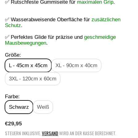
✅ Rutschfeste Gummiseite für
maximalen Grip
.
✅ Wasserabweisende Oberfläche für
zusätzlichen
Schutz
.
✅ Perfektes Glide für präzise und
geschmeidige
Mausbewegungen
.
Größe:
L - 45cm x 45cm
XL - 90cm x 40cm
3XL - 120cm x 60cm
Farbe:
Schwarz
Weiß
R
€29,95
E
STEUERN INKLUSIVE.
VERSAND
WIRD AN DER KASSE BERECHNET.
G