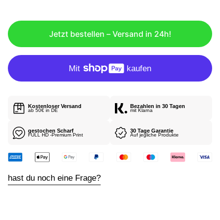
U
L
Ä
Jetzt bestellen – Versand in 24h!
R
E
R
P
R
E
I
Kostenloser Versand
Bezahlen in 30 Tagen
S
ab 50€ in DE
mit Klarna
gestochen Scharf
30 Tage Garantie
FULL HD -Premium Print
Auf jegliche Produkte
hast du noch eine Frage?