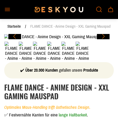
Laden-
Schub
Logo"
des
Wagen
/
Startseite
FLAME DANCE - Anime Design - XXL Gaming Mauspad
✔️
Über 20.000 Kunden
gefallen unsere
Produkte
FLAME DANCE - ANIME DESIGN - XXL
GAMING MAUSPAD
Optimales Maus-Handling trifft ästhetisches Design.
✅ Festvernähte Kanten für eine
lange Haltbarkeit
.