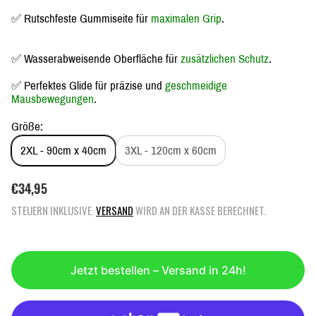
✅ Rutschfeste Gummiseite für
maximalen Grip
.
✅ Wasserabweisende Oberfläche für
zusätzlichen Schutz
.
✅ Perfektes Glide für präzise und
geschmeidige
Mausbewegungen
.
Größe:
2XL - 90cm x 40cm
3XL - 120cm x 60cm
R
€34,95
E
STEUERN INKLUSIVE.
VERSAND
WIRD AN DER KASSE BERECHNET.
G
U
L
Ä
Jetzt bestellen – Versand in 24h!
R
E
R