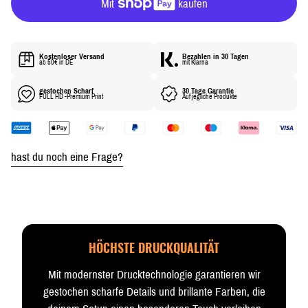
P
R
E
I
Kostenloser Versand
Bezahlen in 30 Tagen
S
ab 50€ in DE
mit Klarna
gestochen Scharf
30 Tage Garantie
FULL HD -Premium Print
Auf jegliche Produkte
hast du noch eine Frage?
HÖCHSTE DRUCKQUALITÄT
Mit modernster Drucktechnologie garantieren wir
gestochen scharfe Details und brillante Farben, die