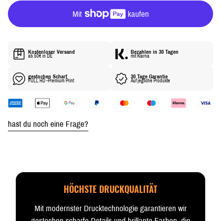
R
P
R
E
I
Kostenloser Versand
Bezahlen in 30 Tagen
S
ab 50€ in DE
mit Klarna
gestochen Scharf
30 Tage Garantie
FULL HD -Premium Print
Auf jegliche Produkte
hast du noch eine Frage?
HÖCHSTE DRUCKQUALITÄT
Mit modernster Drucktechnologie garantieren wir
gestochen scharfe Details und brillante Farben, die