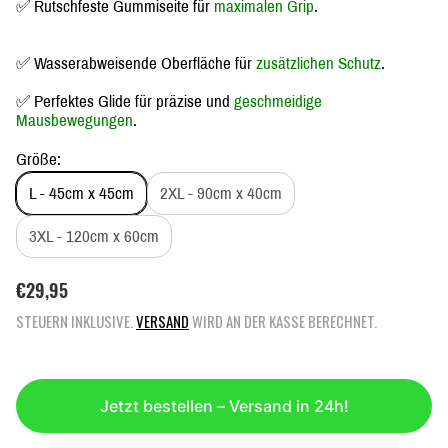
✅ Rutschfeste Gummiseite für
maximalen Grip
.
✅ Wasserabweisende Oberfläche für
zusätzlichen Schutz
.
✅ Perfektes Glide für präzise und
geschmeidige
Mausbewegungen
.
Größe:
L - 45cm x 45cm
2XL - 90cm x 40cm
3XL - 120cm x 60cm
R
€29,95
E
STEUERN INKLUSIVE.
VERSAND
WIRD AN DER KASSE BERECHNET.
G
U
L
Ä
Jetzt bestellen – Versand in 24h!
R
E