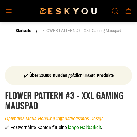
Laden-
Schub
Logo"
des
Wagen
/
Startseite
FLOWER PATTERN #3 - XXL Gaming Mauspad
✔️
Über 20.000 Kunden
gefallen unsere
Produkte
FLOWER PATTERN #3 - XXL GAMING
MAUSPAD
Optimales Maus-Handling trifft ästhetisches Design.
✅ Festvernähte Kanten für eine
lange Haltbarkeit
.