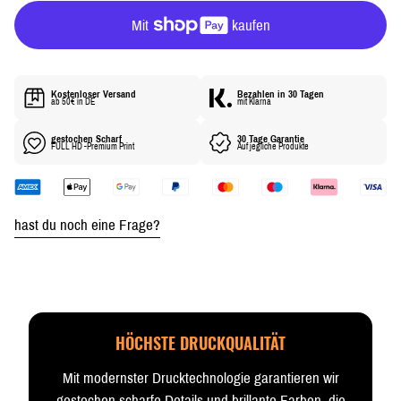
R
P
R
E
I
Kostenloser Versand
Bezahlen in 30 Tagen
S
ab 50€ in DE
mit Klarna
gestochen Scharf
30 Tage Garantie
FULL HD -Premium Print
Auf jegliche Produkte
hast du noch eine Frage?
HÖCHSTE DRUCKQUALITÄT
Mit modernster Drucktechnologie garantieren wir
gestochen scharfe Details und brillante Farben, die