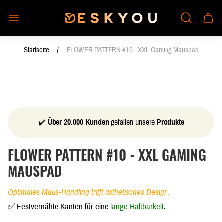
Laden-
Schub
Logo"
des
Wagen
/
Startseite
FLOWER PATTERN #10 - XXL Gaming Mauspad
✔️
Über 20.000 Kunden
gefallen unsere
Produkte
FLOWER PATTERN #10 - XXL GAMING
MAUSPAD
Optimales Maus-Handling trifft ästhetisches Design.
✅ Festvernähte Kanten für eine
lange Haltbarkeit
.