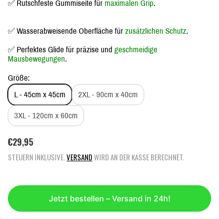
✅ Rutschfeste Gummiseite für
maximalen Grip
.
✅ Wasserabweisende Oberfläche für
zusätzlichen Schutz
.
✅ Perfektes Glide für präzise und
geschmeidige
Mausbewegungen
.
Größe:
L - 45cm x 45cm
2XL - 90cm x 40cm
3XL - 120cm x 60cm
R
€29,95
E
STEUERN INKLUSIVE.
VERSAND
WIRD AN DER KASSE BERECHNET.
G
U
L
Ä
Jetzt bestellen – Versand in 24h!
R
E