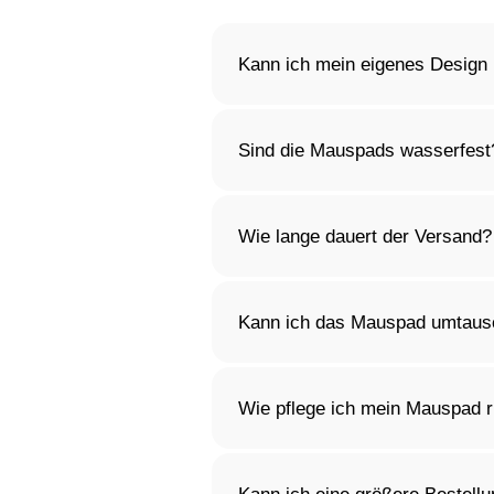
Kann ich mein eigenes Design
Ja, du kannst dein Mauspad gan
wir kümmern uns um den Rest
Sind die Mauspads wasserfest
Ja, die Oberfläche unserer Ma
sodass dein Mauspad lange sau
Wie lange dauert der Versand?
Die Versandzeit hängt von dein
Designs kann es etwas länger 
Kann ich das Mauspad umtausc
Selbstverständlich! Du kannst
personalisierte Produkte gelte
Wie pflege ich mein Mauspad r
Du kannst das Mauspad mit ei
mit mildem Reinigungsmittel.