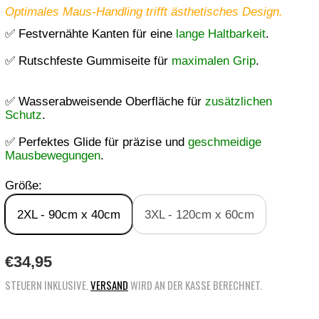
Optimales Maus-Handling trifft ästhetisches Design.
✅ Festvernähte Kanten für eine
lange Haltbarkeit
.
✅ Rutschfeste Gummiseite für
maximalen Grip
.
✅ Wasserabweisende Oberfläche für
zusätzlichen
Schutz
.
✅ Perfektes Glide für präzise und
geschmeidige
Mausbewegungen
.
Größe:
2XL - 90cm x 40cm
3XL - 120cm x 60cm
R
€34,95
E
STEUERN INKLUSIVE.
VERSAND
WIRD AN DER KASSE BERECHNET.
G
U