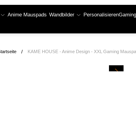
Anime Mauspads
Wandbilder
Personalisieren
Gaming 
/
tartseite
KAME HOUSE - Anime Design - XXL Gaming Mausp