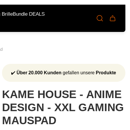
Brille
Bundle DEALS
Schublad
des
Wagens.
ad
✔️
Über 20.000 Kunden
gefallen unsere
Produkte
KAME HOUSE - ANIME
DESIGN - XXL GAMING
MAUSPAD