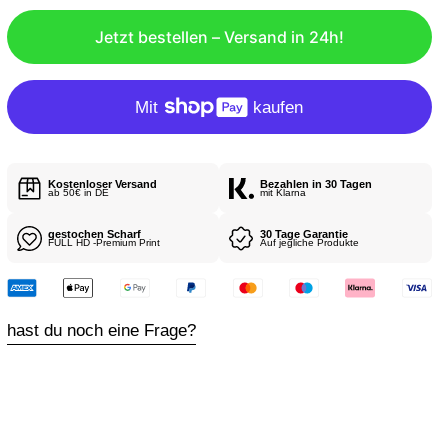
L
Jetzt bestellen – Versand in 24h!
Ä
R
E
R
P
R
Kostenloser Versand
Bezahlen in 30 Tagen
E
ab 50€ in DE
mit Klarna
I
gestochen Scharf
30 Tage Garantie
S
FULL HD -Premium Print
Auf jegliche Produkte
hast du noch eine Frage?