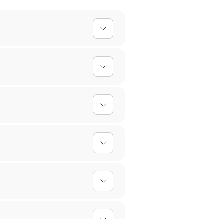
lles Design einfach hoch, und
 einfach abgewischt werden,
erktagen. Bei personalisierten
oder umtauschen. Für
gen empfehlen wir Handwäsche