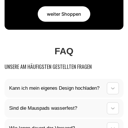
weiter Shoppen
FAQ
UNSERE AM HÄUFIGSTEN GESTELLTEN FRAGEN
Kann ich mein eigenes Design hochladen?
Ja, du kannst dein Mauspad ganz nach deinen
Sind die Mauspads wasserfest?
Vorstellungen gestalten! Lade dein individuelles
Design einfach hoch, und wir kümmern uns um den
Ja, die Oberfläche unserer Mauspads ist
Rest.