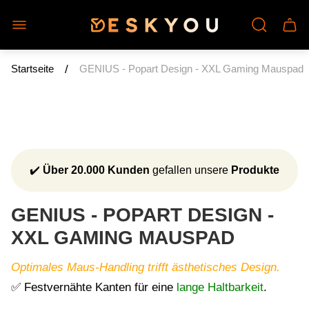
Laden-
Schu
Logo"
des
Wage
/
Startseite
GENIUS - Popart Design - XXL Gaming Mauspad
✔️
Über 20.000 Kunden
gefallen unsere
Produkte
GENIUS - POPART DESIGN -
XXL GAMING MAUSPAD
Optimales Maus-Handling trifft ästhetisches Design.
✅ Festvernähte Kanten für eine
lange Haltbarkeit
.