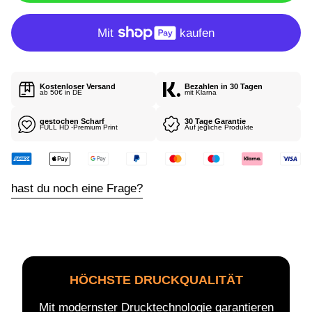
E
R
P
R
E
I
Kostenloser Versand
Bezahlen in 30 Tagen
S
ab 50€ in DE
mit Klarna
gestochen Scharf
30 Tage Garantie
FULL HD -Premium Print
Auf jegliche Produkte
hast du noch eine Frage?
HÖCHSTE DRUCKQUALITÄT
Mit modernster Drucktechnologie garantieren