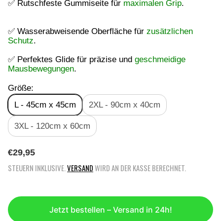
✅ Rutschfeste Gummiseite für
maximalen Grip
.
✅ Wasserabweisende Oberfläche für
zusätzlichen
Schutz
.
✅ Perfektes Glide für präzise und
geschmeidige
Mausbewegungen
.
Größe:
L - 45cm x 45cm
2XL - 90cm x 40cm
3XL - 120cm x 60cm
R
€29,95
E
STEUERN INKLUSIVE.
VERSAND
WIRD AN DER KASSE BERECHNET.
G
U
L
Ä
Jetzt bestellen – Versand in 24h!
R