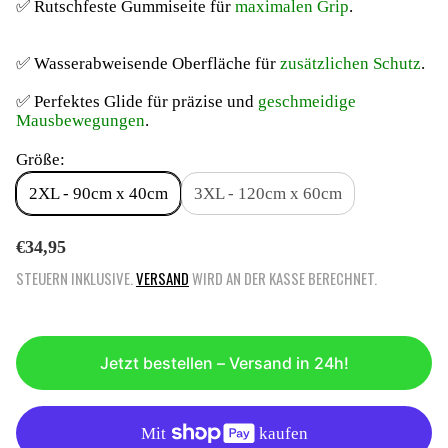
✅ Rutschfeste Gummiseite für
maximalen Grip
.
✅ Wasserabweisende Oberfläche für
zusätzlichen Schutz
.
✅ Perfektes Glide für präzise und
geschmeidige
Mausbewegungen
.
Größe:
2XL - 90cm x 40cm
3XL - 120cm x 60cm
R
€34,95
E
STEUERN INKLUSIVE.
VERSAND
WIRD AN DER KASSE BERECHNET.
G
U
L
Ä
Jetzt bestellen – Versand in 24h!
R
E
R
P