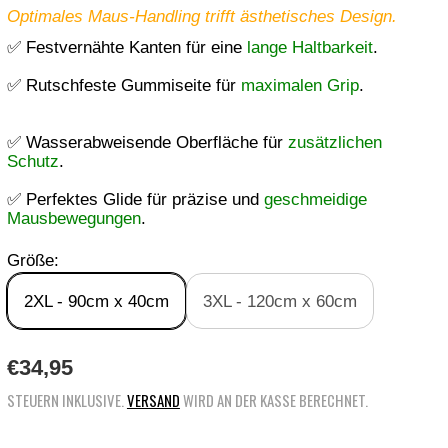
Optimales Maus-Handling trifft ästhetisches Design.
✅ Festvernähte Kanten für eine
lange Haltbarkeit
.
✅ Rutschfeste Gummiseite für
maximalen Grip
.
✅ Wasserabweisende Oberfläche für
zusätzlichen
Schutz
.
✅ Perfektes Glide für präzise und
geschmeidige
Mausbewegungen
.
Größe:
2XL - 90cm x 40cm
3XL - 120cm x 60cm
R
€34,95
E
STEUERN INKLUSIVE.
VERSAND
WIRD AN DER KASSE BERECHNET.
G
U