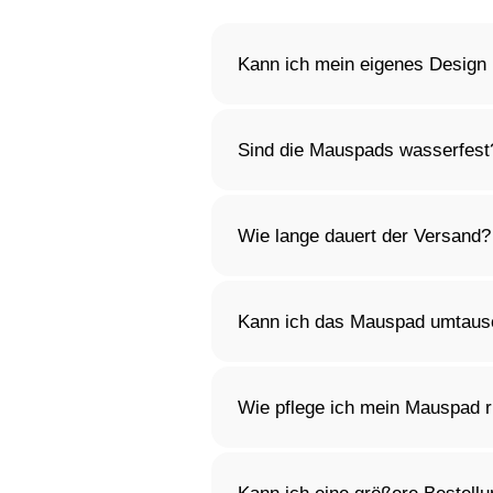
Kann ich mein eigenes Design
Ja, du kannst dein Mauspad gan
wir kümmern uns um den Rest
Sind die Mauspads wasserfest
Ja, die Oberfläche unserer Ma
sodass dein Mauspad lange sau
Wie lange dauert der Versand?
Die Versandzeit hängt von dein
Designs kann es etwas länger 
Kann ich das Mauspad umtausc
Selbstverständlich! Du kannst
personalisierte Produkte gelte
Wie pflege ich mein Mauspad r
Du kannst das Mauspad mit ei
mit mildem Reinigungsmittel.