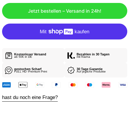
L
Jetzt bestellen – Versand in 24h!
Ä
R
E
R
P
R
Kostenloser Versand
Bezahlen in 30 Tagen
E
ab 50€ in DE
mit Klarna
I
gestochen Scharf
30 Tage Garantie
S
FULL HD -Premium Print
Auf jegliche Produkte
hast du noch eine Frage?