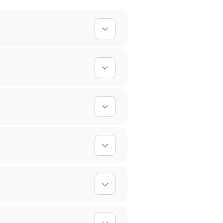
lles Design einfach hoch, und
 einfach abgewischt werden,
erktagen. Bei personalisierten
oder umtauschen. Für
gen empfehlen wir Handwäsche