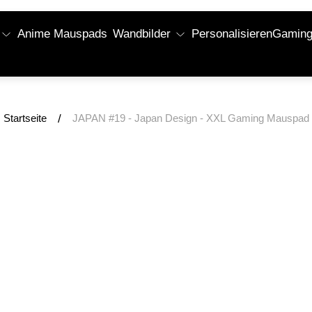
Anime Mauspads
Wandbilder
Personalisieren
Gaming 
/
Startseite
JAPAN #19 - Japan Design - XXL Gaming Mauspad