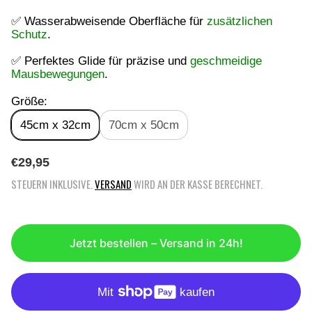
✅ Wasserabweisende Oberfläche für
zusätzlichen
Schutz
.
✅ Perfektes Glide für präzise und
geschmeidige
Mausbewegungen
.
Größe:
45cm x 32cm
70cm x 50cm
R
€29,95
E
STEUERN INKLUSIVE.
VERSAND
WIRD AN DER KASSE BERECHNET.
G
U
L
Ä
Jetzt bestellen – Versand in 24h!
R
E
R
P
R