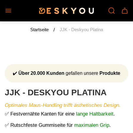
Laden-
Schu
Logo"
des
Wage
/
Startseite
JJK - Deskyou Platina
✔️
Über 20.000 Kunden
gefallen unsere
Produkte
JJK - DESKYOU PLATINA
Optimales Maus-Handling trifft ästhetisches Design.
✅ Festvernähte Kanten für eine
lange Haltbarkeit
.
✅ Rutschfeste Gummiseite für
maximalen Grip
.