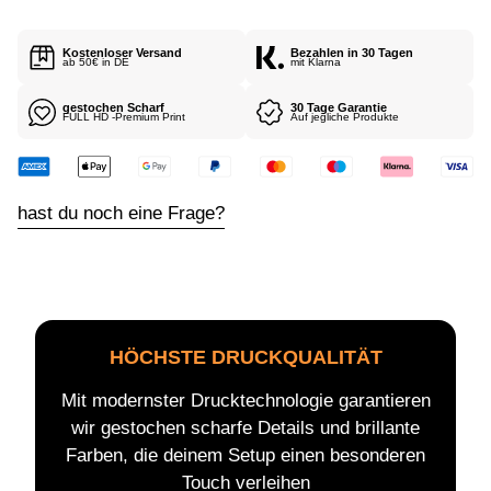
E
I
Kostenloser Versand
Bezahlen in 30 Tagen
S
ab 50€ in DE
mit Klarna
gestochen Scharf
30 Tage Garantie
FULL HD -Premium Print
Auf jegliche Produkte
hast du noch eine Frage?
HÖCHSTE DRUCKQUALITÄT
Mit modernster Drucktechnologie garantieren
wir gestochen scharfe Details und brillante
Farben, die deinem Setup einen besonderen
Touch verleihen