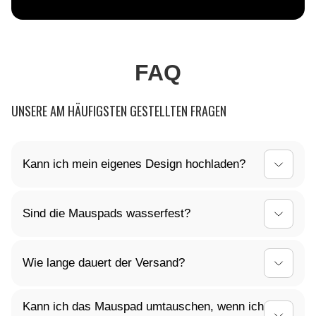
FAQ
UNSERE AM HÄUFIGSTEN GESTELLTEN FRAGEN
Kann ich mein eigenes Design hochladen?
Ja, du kannst dein Mauspad ganz nach deinen
Sind die Mauspads wasserfest?
Vorstellungen gestalten! Lade dein individuelles
Design einfach hoch, und wir kümmern uns um den
Ja, die Oberfläche unserer Mauspads ist
Rest.
Wie lange dauert der Versand?
wasserabweisend. Kleine Verschüttungen können
einfach abgewischt werden, sodass dein Mauspad
Die Versandzeit hängt von deinem Standort ab. In
lange sauber bleibt
Kann ich das Mauspad umtauschen, wenn ich
der Regel liefern wir innerhalb von 3-5 Werktagen.