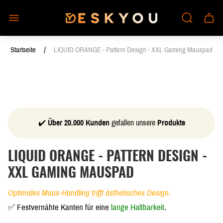
Laden-
Schub
Logo"
des
Wagen
/
Startseite
LIQUID ORANGE - Pattern Design - XXL Gaming Mauspad
✔️
Über 20.000 Kunden
gefallen unsere
Produkte
LIQUID ORANGE - PATTERN DESIGN -
XXL GAMING MAUSPAD
Optimales Maus-Handling trifft ästhetisches Design.
✅ Festvernähte Kanten für eine
lange Haltbarkeit
.