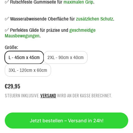
✅ Rutschfeste Gummiseite für
maximalen Grip
.
✅ Wasserabweisende Oberfläche für
zusätzlichen Schutz
.
✅ Perfektes Glide für präzise und
geschmeidige
Mausbewegungen
.
Größe:
L - 45cm x 45cm
2XL - 90cm x 40cm
3XL - 120cm x 60cm
R
€29,95
E
STEUERN INKLUSIVE.
VERSAND
WIRD AN DER KASSE BERECHNET.
G
U
L
Ä
Jetzt bestellen – Versand in 24h!
R
E