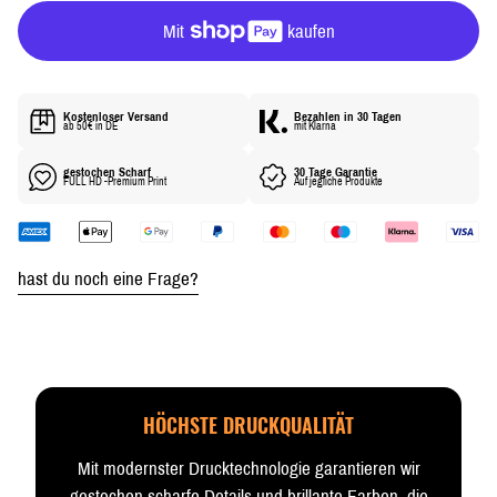
R
P
R
E
I
Kostenloser Versand
Bezahlen in 30 Tagen
S
ab 50€ in DE
mit Klarna
gestochen Scharf
30 Tage Garantie
FULL HD -Premium Print
Auf jegliche Produkte
hast du noch eine Frage?
HÖCHSTE DRUCKQUALITÄT
Mit modernster Drucktechnologie garantieren wir
gestochen scharfe Details und brillante Farben, die