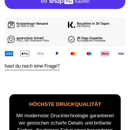
P
R
E
I
Kostenloser Versand
Bezahlen in 30 Tagen
S
ab 50€ in DE
mit Klarna
gestochen Scharf
30 Tage Garantie
FULL HD -Premium Print
Auf jegliche Produkte
hast du noch eine Frage?
HÖCHSTE DRUCKQUALITÄT
Mit modernster Drucktechnologie garantieren
wir gestochen scharfe Details und brillante