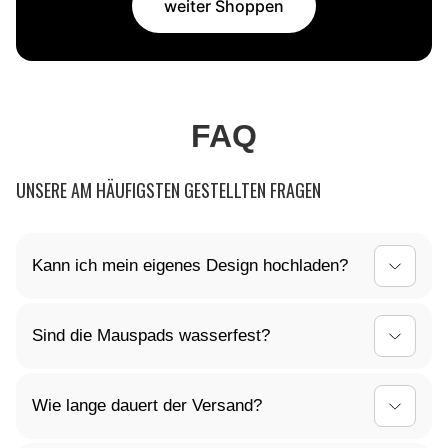
weiter Shoppen
FAQ
UNSERE AM HÄUFIGSTEN GESTELLTEN FRAGEN
Kann ich mein eigenes Design hochladen?
Ja, du kannst dein Mauspad ganz nach deinen
Sind die Mauspads wasserfest?
Vorstellungen gestalten! Lade dein individuelles
Design einfach hoch, und wir kümmern uns um den
Ja, die Oberfläche unserer Mauspads ist
Rest.
Wie lange dauert der Versand?
wasserabweisend. Kleine Verschüttungen können
einfach abgewischt werden, sodass dein Mauspad