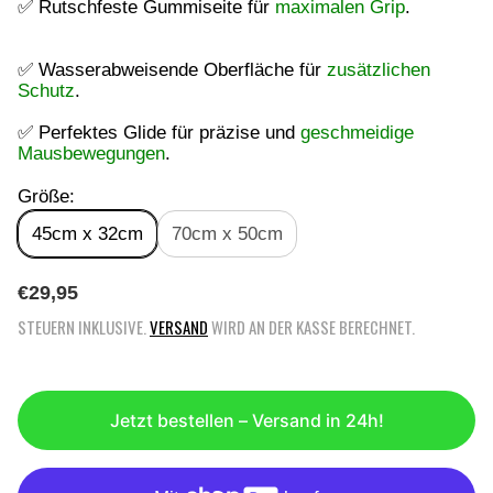
✅ Rutschfeste Gummiseite für
maximalen Grip
.
✅ Wasserabweisende Oberfläche für
zusätzlichen
Schutz
.
✅ Perfektes Glide für präzise und
geschmeidige
Mausbewegungen
.
Größe:
45cm x 32cm
70cm x 50cm
R
€29,95
E
STEUERN INKLUSIVE.
VERSAND
WIRD AN DER KASSE BERECHNET.
G
U
L
Ä
Jetzt bestellen – Versand in 24h!
R
E
R