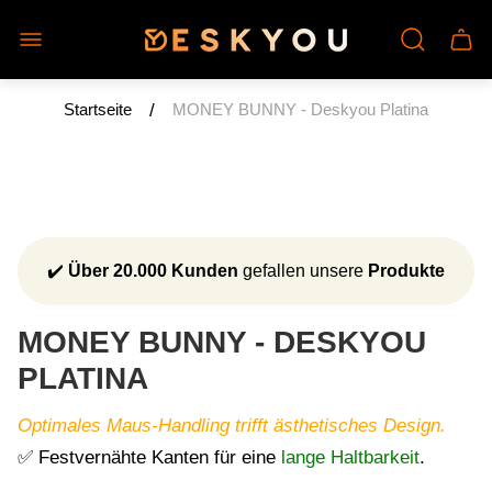
Laden-
Schu
Logo"
des
Wage
/
Startseite
MONEY BUNNY - Deskyou Platina
✔️
Über 20.000 Kunden
gefallen unsere
Produkte
MONEY BUNNY - DESKYOU
PLATINA
Optimales Maus-Handling trifft ästhetisches Design.
✅ Festvernähte Kanten für eine
lange Haltbarkeit
.