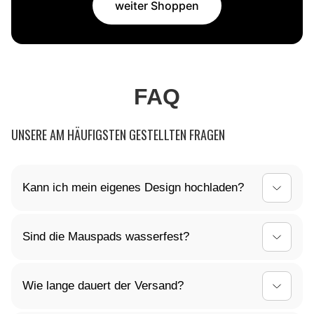
weiter Shoppen
FAQ
UNSERE AM HÄUFIGSTEN GESTELLTEN FRAGEN
Kann ich mein eigenes Design hochladen?
Ja, du kannst dein Mauspad ganz nach deinen
Sind die Mauspads wasserfest?
Vorstellungen gestalten! Lade dein individuelles
Design einfach hoch, und wir kümmern uns um den
Ja, die Oberfläche unserer Mauspads ist
Rest.
Wie lange dauert der Versand?
wasserabweisend. Kleine Verschüttungen können
einfach abgewischt werden, sodass dein Mauspad