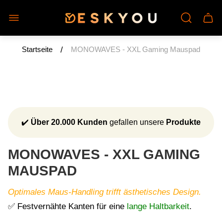
Laden-
Schu
Logo"
des
Wage
/
Startseite
MONOWAVES - XXL Gaming Mauspad
✔️
Über 20.000 Kunden
gefallen unsere
Produkte
MONOWAVES - XXL GAMING
MAUSPAD
Optimales Maus-Handling trifft ästhetisches Design.
✅ Festvernähte Kanten für eine
lange Haltbarkeit
.