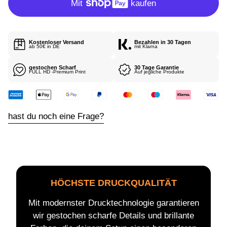
R
P
E
R
I
E
S
I
Kostenloser Versand
Bezahlen in 30 Tagen
S
ab 50€ in DE
mit Klarna
gestochen Scharf
30 Tage Garantie
FULL HD -Premium Print
Auf jegliche Produkte
hast du noch eine Frage?
HÖCHSTE DRUCKQUALITÄT
Mit modernster Drucktechnologie garantieren
wir gestochen scharfe Details und brillante