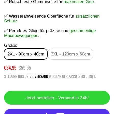
✅ Rutschfeste Gummiseite für
maximalen Grip
.
✅ Wasserabweisende Oberfläche für
zusätzlichen
Schutz
.
✅ Perfektes Glide für präzise und
geschmeidige
Mausbewegungen
.
Größe:
2XL - 90cm x 40cm
3XL - 120cm x 60cm
€34,95
€59,95
V
R
E
E
STEUERN INKLUSIVE.
VERSAND
WIRD AN DER KASSE BERECHNET.
R
G
K
U
A
L
U
Ä
Jetzt bestellen – Versand in 24h!
F
R
S
E
P
R