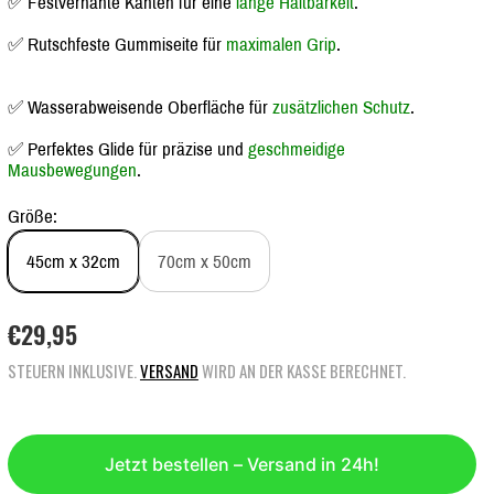
✅ Festvernähte Kanten für eine
lange Haltbarkeit
.
✅ Rutschfeste Gummiseite für
maximalen Grip
.
✅ Wasserabweisende Oberfläche für
zusätzlichen Schutz
.
✅ Perfektes Glide für präzise und
geschmeidige
Mausbewegungen
.
Größe:
45cm x 32cm
70cm x 50cm
R
€29,95
E
STEUERN INKLUSIVE.
VERSAND
WIRD AN DER KASSE BERECHNET.
G
U
L
Ä
Jetzt bestellen – Versand in 24h!