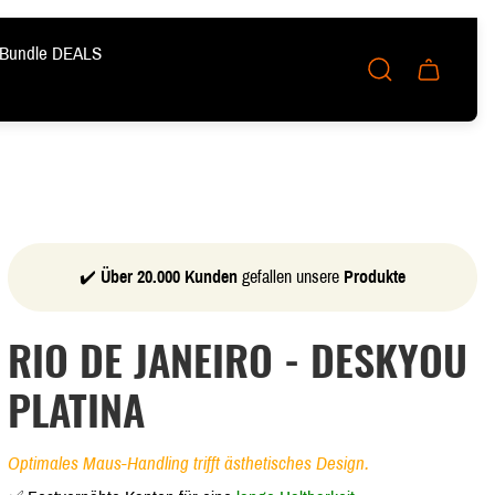
Bundle DEALS
Schublade
des
Wagens.
✔️
Über 20.000 Kunden
gefallen unsere
Produkte
RIO DE JANEIRO - DESKYOU
PLATINA
Optimales Maus-Handling trifft ästhetisches Design.