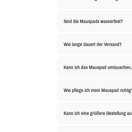
Ja, du kannst dein Mauspad ganz na
den Rest.
Sind die Mauspads wasserfest?
Ja, die Oberfläche unserer Mauspad
lange sauber bleibt
Wie lange dauert der Versand?
Die Versandzeit hängt von deinem Sta
etwas länger dauern.
Kann ich das Mauspad umtauschen, 
Selbstverständlich! Du kannst unge
gelten besondere Bedingungen – kont
Wie pflege ich mein Mauspad richtig
Du kannst das Mauspad mit einem f
Reinigungsmittel.
Kann ich eine größere Bestellung au
Ja, wir bieten Rabatte für Großbest