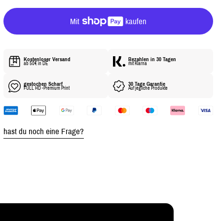
R
E
R
P
R
E
Kostenloser Versand
Bezahlen in 30 Tagen
ab 50€ in DE
mit Klarna
I
S
gestochen Scharf
30 Tage Garantie
FULL HD -Premium Print
Auf jegliche Produkte
hast du noch eine Frage?