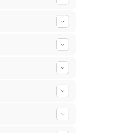
nfach hoch, und wir kümmern uns um
ischt werden, sodass dein Mauspad
ersonalisierten Designs kann es
 Für personalisierte Produkte
ir Handwäsche mit mildem
gebot