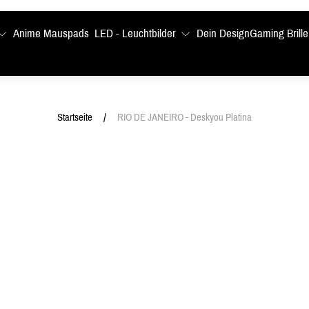
Anime Mauspads
LED - Leuchtbilder
Dein Design
Gaming Brille
/
Startseite
RIO DE JANEIRO - Deskyou Platina