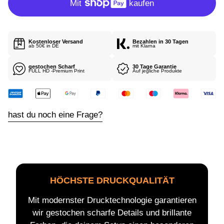
R
P
E
R
I
E
S
I
Kostenloser Versand
Bezahlen in 30 Tagen
S
ab 50€ in DE
mit Klarna
gestochen Scharf
30 Tage Garantie
FULL HD -Premium Print
Auf jegliche Produkte
hast du noch eine Frage?
HÖCHSTE DRUCKQUALITÄT
Mit modernster Drucktechnologie garantieren
wir gestochen scharfe Details und brillante