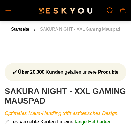
Laden-
Schu
Logo"
des
Wage
/
Startseite
SAKURA NIGHT - XXL Gaming Mauspad
✔️
Über 20.000 Kunden
gefallen unsere
Produkte
SAKURA NIGHT - XXL GAMING
MAUSPAD
Optimales Maus-Handling trifft ästhetisches Design.
✅ Festvernähte Kanten für eine
lange Haltbarkeit
.