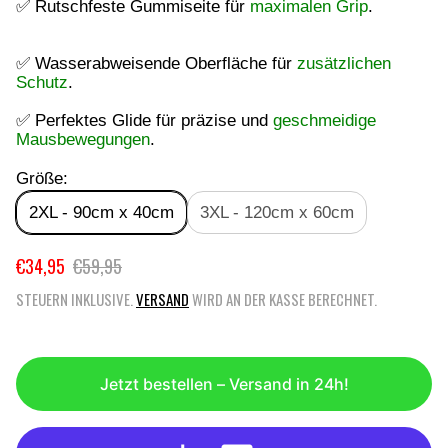
✅ Rutschfeste Gummiseite für
maximalen Grip
.
✅ Wasserabweisende Oberfläche für
zusätzlichen
Schutz
.
✅ Perfektes Glide für präzise und
geschmeidige
Mausbewegungen
.
Größe:
2XL - 90cm x 40cm
3XL - 120cm x 60cm
€34,95
€59,95
V
R
E
E
STEUERN INKLUSIVE.
VERSAND
WIRD AN DER KASSE BERECHNET.
R
G
K
U
A
L
U
Ä
Jetzt bestellen – Versand in 24h!
F
R
S
E
P
R