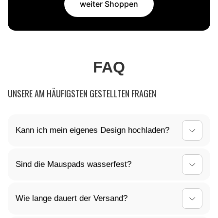
weiter Shoppen
FAQ
UNSERE AM HÄUFIGSTEN GESTELLTEN FRAGEN
Kann ich mein eigenes Design hochladen?
Ja, du kannst dein Mauspad ganz nach deinen
Sind die Mauspads wasserfest?
Vorstellungen gestalten! Lade dein individuelles
Design einfach hoch, und wir kümmern uns um den
Ja, die Oberfläche unserer Mauspads ist
Rest.
Wie lange dauert der Versand?
wasserabweisend. Kleine Verschüttungen können
einfach abgewischt werden, sodass dein Mauspad