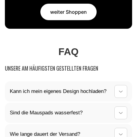
weiter Shoppen
FAQ
UNSERE AM HÄUFIGSTEN GESTELLTEN FRAGEN
Kann ich mein eigenes Design hochladen?
Ja, du kannst dein Mauspad ganz nach deinen
Sind die Mauspads wasserfest?
Vorstellungen gestalten! Lade dein individuelles
Design einfach hoch, und wir kümmern uns um den
Ja, die Oberfläche unserer Mauspads ist
Rest.
Wie lange dauert der Versand?
wasserabweisend. Kleine Verschüttungen können