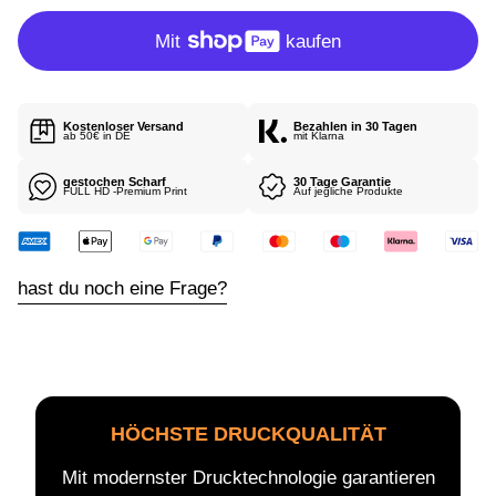
R
P
R
E
I
Kostenloser Versand
Bezahlen in 30 Tagen
S
ab 50€ in DE
mit Klarna
gestochen Scharf
30 Tage Garantie
FULL HD -Premium Print
Auf jegliche Produkte
hast du noch eine Frage?
HÖCHSTE DRUCKQUALITÄT
Mit modernster Drucktechnologie garantieren