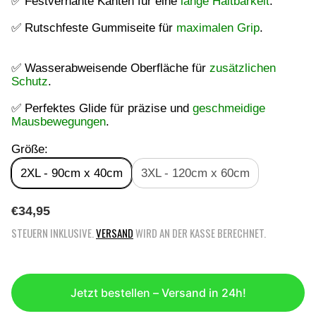
✅ Festvernähte Kanten für eine
lange Haltbarkeit
.
✅ Rutschfeste Gummiseite für
maximalen Grip
.
✅ Wasserabweisende Oberfläche für
zusätzlichen
Schutz
.
✅ Perfektes Glide für präzise und
geschmeidige
Mausbewegungen
.
Größe:
2XL - 90cm x 40cm
3XL - 120cm x 60cm
R
€34,95
E
STEUERN INKLUSIVE.
VERSAND
WIRD AN DER KASSE BERECHNET.
G
U
L
Ä
Jetzt bestellen – Versand in 24h!
R
E