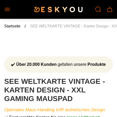
Laden-
Schu
Logo"
des
Wage
/
Startseite
SEE WELTKARTE VINTAGE - Karten Design - X
✔️
Über 20.000 Kunden
gefallen unsere
Produkte
SEE WELTKARTE VINTAGE -
KARTEN DESIGN - XXL
GAMING MAUSPAD
Optimales Maus-Handling trifft ästhetisches Design.