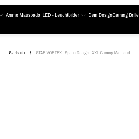
Anime Mauspads
LED - Leuchtbilder
Dein Design
Gaming Brille
/
Startseite
STAR VORTEX - Space Design - XXL Gaming Mauspad