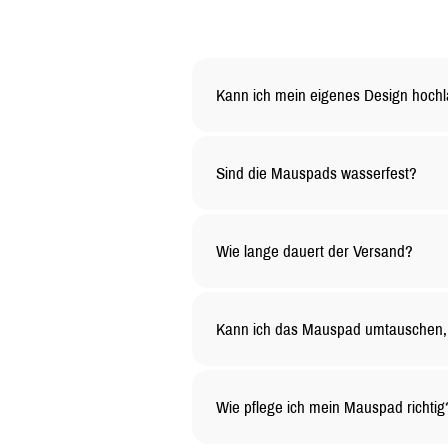
Kann ich mein eigenes Design hoch
Ja, du kannst dein Mauspad ganz na
den Rest.
Sind die Mauspads wasserfest?
Ja, die Oberfläche unserer Mauspad
lange sauber bleibt
Wie lange dauert der Versand?
Die Versandzeit hängt von deinem Sta
etwas länger dauern.
Kann ich das Mauspad umtauschen, 
Selbstverständlich! Du kannst unge
gelten besondere Bedingungen – kont
Wie pflege ich mein Mauspad richtig