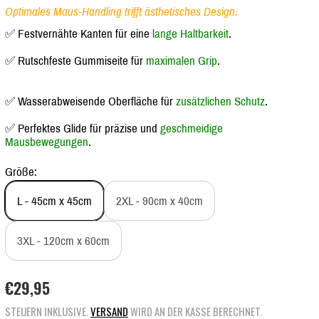
Optimales Maus-Handling trifft ästhetisches Design.
✅ Festvernähte Kanten für eine
lange Haltbarkeit
.
✅ Rutschfeste Gummiseite für
maximalen Grip
.
✅ Wasserabweisende Oberfläche für
zusätzlichen Schutz
.
✅ Perfektes Glide für präzise und
geschmeidige
Mausbewegungen
.
Größe:
L - 45cm x 45cm
2XL - 90cm x 40cm
3XL - 120cm x 60cm
R
€29,95
E
STEUERN INKLUSIVE.
VERSAND
WIRD AN DER KASSE BERECHNET.