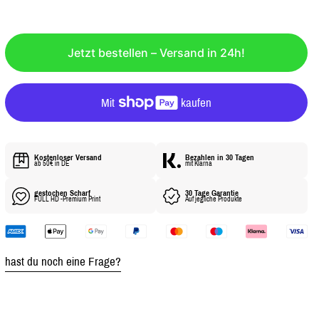
G
U
L
Ä
Jetzt bestellen – Versand in 24h!
R
E
R
P
R
E
Kostenloser Versand
Bezahlen in 30 Tagen
ab 50€ in DE
mit Klarna
I
S
gestochen Scharf
30 Tage Garantie
FULL HD -Premium Print
Auf jegliche Produkte
hast du noch eine Frage?