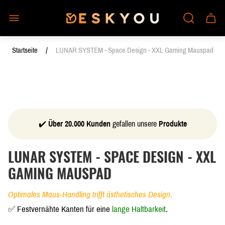
Laden-
Schub
Logo"
des
Wagen
/
Startseite
LUNAR SYSTEM - Space Design - XXL Gaming Mauspad
✔️
Über 20.000 Kunden
gefallen unsere
Produkte
LUNAR SYSTEM - SPACE DESIGN - XXL
GAMING MAUSPAD
Optimales Maus-Handling trifft ästhetisches Design.
✅ Festvernähte Kanten für eine
lange Haltbarkeit
.