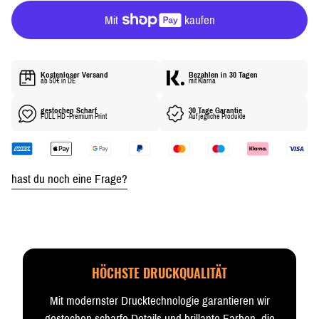
R
P
R
E
I
Kostenloser Versand
Bezahlen in 30 Tagen
S
ab 50€ in DE
mit Klarna
gestochen Scharf
30 Tage Garantie
FULL HD -Premium Print
Auf jegliche Produkte
hast du noch eine Frage?
HÖCHSTE DRUCKQUALITÄT
Mit modernster Drucktechnologie garantieren wir
gestochen scharfe Details und brillante Farben, die