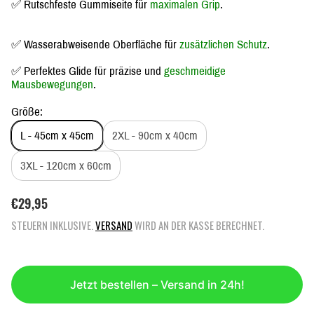
✅ Rutschfeste Gummiseite für
maximalen Grip
.
✅ Wasserabweisende Oberfläche für
zusätzlichen Schutz
.
✅ Perfektes Glide für präzise und
geschmeidige
Mausbewegungen
.
Größe:
L - 45cm x 45cm
2XL - 90cm x 40cm
3XL - 120cm x 60cm
R
€29,95
E
STEUERN INKLUSIVE.
VERSAND
WIRD AN DER KASSE BERECHNET.
G
U
L
Ä
Jetzt bestellen – Versand in 24h!
R
E