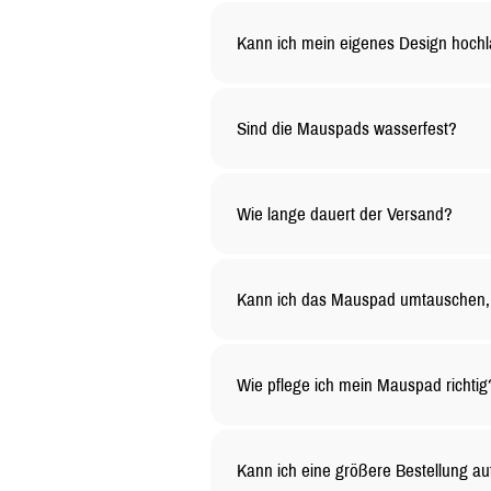
Kann ich mein eigenes Design hoch
Ja, du kannst dein Mauspad ganz na
den Rest.
Sind die Mauspads wasserfest?
Ja, die Oberfläche unserer Mauspad
lange sauber bleibt
Wie lange dauert der Versand?
Die Versandzeit hängt von deinem Sta
etwas länger dauern.
Kann ich das Mauspad umtauschen, 
Selbstverständlich! Du kannst unge
gelten besondere Bedingungen – kont
Wie pflege ich mein Mauspad richtig
Du kannst das Mauspad mit einem f
Reinigungsmittel.
Kann ich eine größere Bestellung au