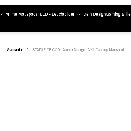
Anime Mauspads
LED - Leuchtbilder
Dein Design
Gaming Brille
/
Startseite
STATUE OF GOD - Anime Design - XXL Gaming Mauspad