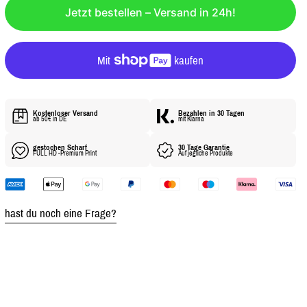
Ä
Jetzt bestellen – Versand in 24h!
R
E
R
P
R
E
Kostenloser Versand
Bezahlen in 30 Tagen
ab 50€ in DE
mit Klarna
I
S
gestochen Scharf
30 Tage Garantie
FULL HD -Premium Print
Auf jegliche Produkte
hast du noch eine Frage?