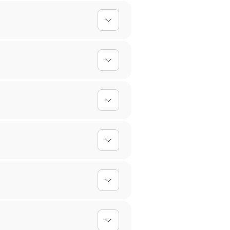
nfach hoch, und wir kümmern uns um
ischt werden, sodass dein Mauspad
ersonalisierten Designs kann es
 Für personalisierte Produkte
ir Handwäsche mit mildem