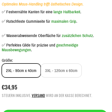
Optimales Maus-Handling trifft ästhetisches Design.
✅ Festvernähte Kanten für eine
lange Haltbarkeit
.
✅ Rutschfeste Gummiseite für
maximalen Grip
.
✅ Wasserabweisende Oberfläche für
zusätzlichen Schutz
.
✅ Perfektes Glide für präzise und
geschmeidige
Mausbewegungen
.
Größe:
2XL - 90cm x 40cm
3XL - 120cm x 60cm
R
€34,95
E
STEUERN INKLUSIVE.
VERSAND
WIRD AN DER KASSE BERECHNET.
G
U
L