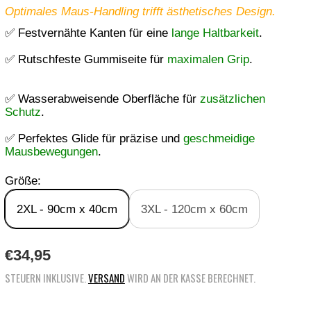
Optimales Maus-Handling trifft ästhetisches Design.
✅ Festvernähte Kanten für eine
lange Haltbarkeit
.
✅ Rutschfeste Gummiseite für
maximalen Grip
.
✅ Wasserabweisende Oberfläche für
zusätzlichen
Schutz
.
✅ Perfektes Glide für präzise und
geschmeidige
Mausbewegungen
.
Größe:
2XL - 90cm x 40cm
3XL - 120cm x 60cm
R
€34,95
E
STEUERN INKLUSIVE.
VERSAND
WIRD AN DER KASSE BERECHNET.
G
U