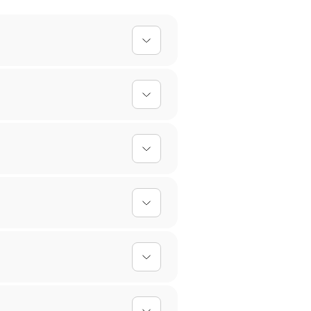
lles Design einfach hoch, und
 einfach abgewischt werden,
erktagen. Bei personalisierten
oder umtauschen. Für
gen empfehlen wir Handwäsche