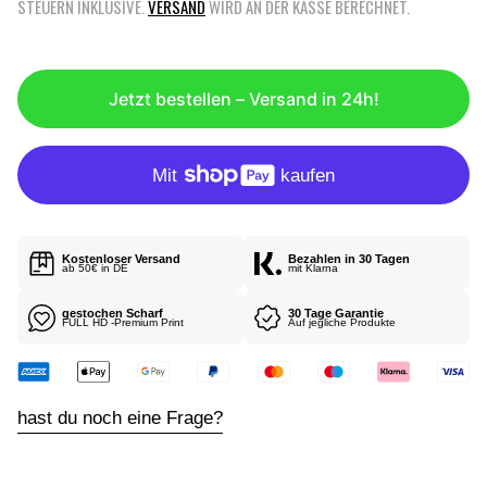
STEUERN INKLUSIVE.
VERSAND
WIRD AN DER KASSE BERECHNET.
R
G
K
U
A
L
U
Ä
Jetzt bestellen – Versand in 24h!
F
R
S
E
P
R
R
P
E
R
I
E
S
I
Kostenloser Versand
Bezahlen in 30 Tagen
S
ab 50€ in DE
mit Klarna
gestochen Scharf
30 Tage Garantie
FULL HD -Premium Print
Auf jegliche Produkte
hast du noch eine Frage?