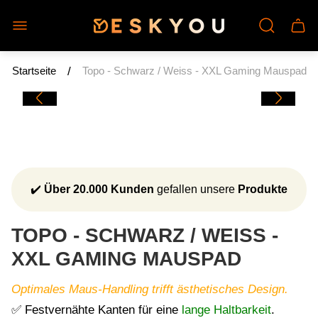
Laden-
Schu
Logo"
des
Wage
/
Startseite
Topo - Schwarz / Weiss - XXL Gaming Mauspad
✔️
Über 20.000 Kunden
gefallen unsere
Produkte
TOPO - SCHWARZ / WEISS -
XXL GAMING MAUSPAD
Optimales Maus-Handling trifft ästhetisches Design.
✅ Festvernähte Kanten für eine
lange Haltbarkeit
.