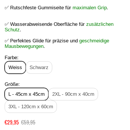
✅ Rutschfeste Gummiseite für
maximalen Grip
.
✅ Wasserabweisende Oberfläche für
zusätzlichen
Schutz
.
✅ Perfektes Glide für präzise und
geschmeidige
Mausbewegungen
.
Farbe:
Weiss
Schwarz
Größe:
L - 45cm x 45cm
2XL - 90cm x 40cm
3XL - 120cm x 60cm
€29,95
€59,95
V
R
E
E