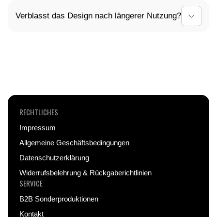
Du erhältst automatisch nach deiner Bestellung
Verblasst das Design nach längerer Nutzung?
eine Sendungsverfolgungsnummer von uns per E-
Mail. Mit dieser kannst du den Status deiner
Nein, wir verwenden hochwertige
Lieferung jederzeit verfolgen.
Drucktechnologien, die ein langlebiges und
farbintensives Design garantieren – auch nach
intensivem Gebrauch.
RECHTLICHES
Impressum
Allgemeine Geschäftsbedingungen
Datenschutzerklärung
Widerrufsbelehrung & Rückgaberichtlinien
SERVICE
B2B Sonderproduktionen
Kontakt